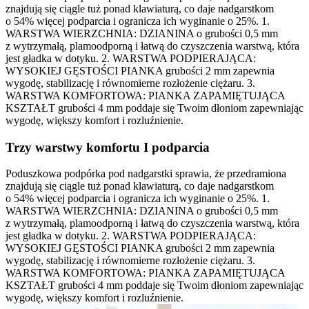
znajdują się ciągle tuż ponad klawiaturą, co daje nadgarstkom
o 54% więcej podparcia i ogranicza ich wyginanie o 25%. 1.
WARSTWA WIERZCHNIA: DZIANINA o grubości 0,5 mm
z wytrzymałą, plamoodporną i łatwą do czyszczenia warstwą, która
jest gładka w dotyku. 2. WARSTWA PODPIERAJĄCA:
WYSOKIEJ GĘSTOŚCI PIANKA grubości 2 mm zapewnia
wygodę, stabilizację i równomierne rozłożenie ciężaru. 3.
WARSTWA KOMFORTOWA: PIANKA ZAPAMIĘTUJĄCA
KSZTAŁT grubości 4 mm poddaje się Twoim dłoniom zapewniając
wygodę, większy komfort i rozluźnienie.
Trzy warstwy komfortu I podparcia
Poduszkowa podpórka pod nadgarstki sprawia, że przedramiona
znajdują się ciągle tuż ponad klawiaturą, co daje nadgarstkom
o 54% więcej podparcia i ogranicza ich wyginanie o 25%. 1.
WARSTWA WIERZCHNIA: DZIANINA o grubości 0,5 mm
z wytrzymałą, plamoodporną i łatwą do czyszczenia warstwą, która
jest gładka w dotyku. 2. WARSTWA PODPIERAJĄCA:
WYSOKIEJ GĘSTOŚCI PIANKA grubości 2 mm zapewnia
wygodę, stabilizację i równomierne rozłożenie ciężaru. 3.
WARSTWA KOMFORTOWA: PIANKA ZAPAMIĘTUJĄCA
KSZTAŁT grubości 4 mm poddaje się Twoim dłoniom zapewniając
wygodę, większy komfort i rozluźnienie.