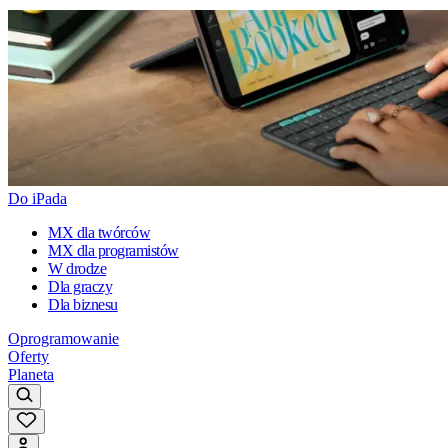
Do iPada
MX dla twórców
MX dla programistów
W drodze
Dla graczy
Dla biznesu
Oprogramowanie
Oferty
Planeta