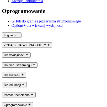
Zwroty i anulowania
Oprogramowanie
GHub do grania i przesyłania strumieniowego
Options+ dla większej wydajności
Logitech
ZOBACZ NASZE PRODUKTY
Dla wydajności
Do gier i streamingu
Dla biznesu
Dla edukacji
Pomoc techniczna
Oprogramowanie