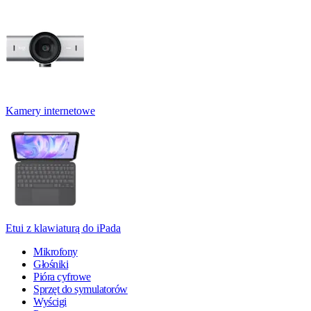
Kamery internetowe
Etui z klawiaturą do iPada
Mikrofony
Głośniki
Pióra cyfrowe
Sprzęt do symulatorów
Wyścigi