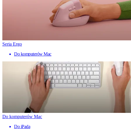
Seria Ergo
Do komputerów Mac
Do komputerów Mac
Do iPada