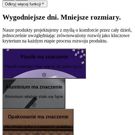
Odkryj więcej funkcji
Wygodniejsze dni. Mniejsze rozmiary.
Nasze produkty projektujemy z myślą o komforcie przez cały dzień,
jednocześnie uwzględniając zrównoważony rozwój jako kluczowe
kryterium na każdym etapie procesu rozwoju produktu.
Plastik ma znaczenie
Plastik powinien mieć więcej niż jedno życie.
Aluminium ma znaczenie
Aluminium właśnie stało się fajne
Opakowanie ma znaczenie
Nie chodzi tylko o zawartość pudełka.