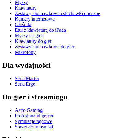
Myszy
Klawiatury
Zestawy słuchawkowe i słuchawki douszne
Kamery internetowe
Głośniki
Etui z klawiaturą do iPada
Myszy do gier
Klawiatury do gier
Zestawy słuchawkowe do gier
Mikrofony
Dla wydajności
Seria Master
Seria Ergo
Do gier i streamingu
Astro Gaming
Profesjonalni gracze
Symulacje rajdowe
Sprzęt do transmisji