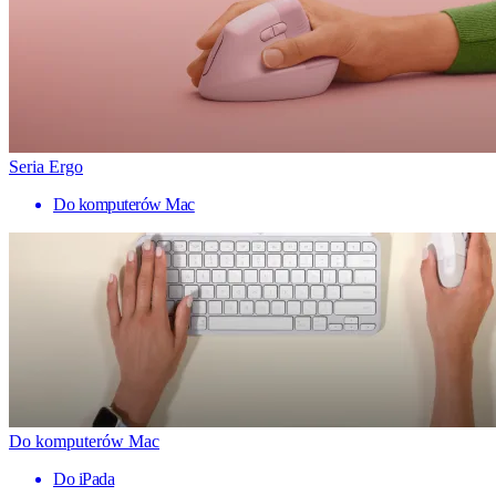
Seria Ergo
Do komputerów Mac
Do komputerów Mac
Do iPada