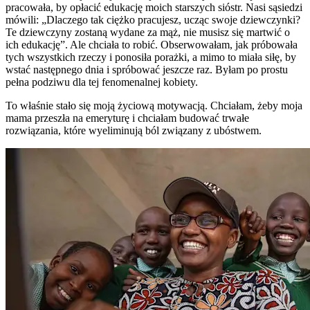
pracowała, by opłacić edukację moich starszych sióstr. Nasi sąsiedzi
mówili: „Dlaczego tak ciężko pracujesz, ucząc swoje dziewczynki?
Te dziewczyny zostaną wydane za mąż, nie musisz się martwić o
ich edukację”. Ale chciała to robić. Obserwowałam, jak próbowała
tych wszystkich rzeczy i ponosiła porażki, a mimo to miała siłę, by
wstać następnego dnia i spróbować jeszcze raz. Byłam po prostu
pełna podziwu dla tej fenomenalnej kobiety.
To właśnie stało się moją życiową motywacją. Chciałam, żeby moja
mama przeszła na emeryturę i chciałam budować trwałe
rozwiązania, które wyeliminują ból związany z ubóstwem.