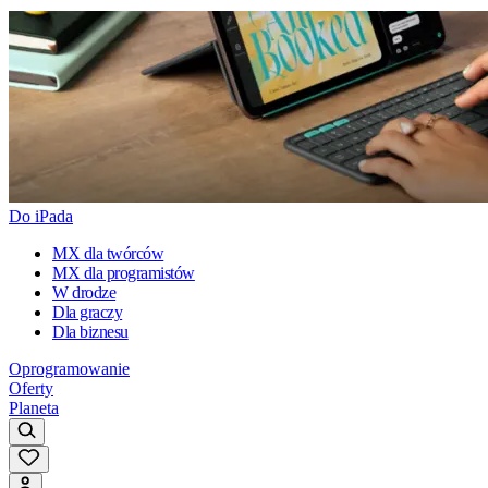
Do iPada
MX dla twórców
MX dla programistów
W drodze
Dla graczy
Dla biznesu
Oprogramowanie
Oferty
Planeta