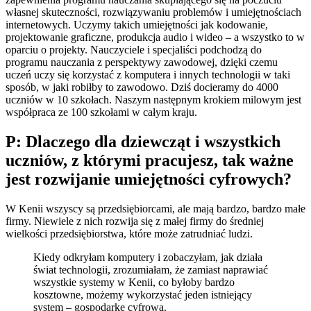
własnej skuteczności, rozwiązywaniu problemów i umiejętnościach
internetowych. Uczymy takich umiejętności jak kodowanie,
projektowanie graficzne, produkcja audio i wideo – a wszystko to w
oparciu o projekty. Nauczyciele i specjaliści podchodzą do
programu nauczania z perspektywy zawodowej, dzięki czemu
uczeń uczy się korzystać z komputera i innych technologii w taki
sposób, w jaki robiłby to zawodowo. Dziś docieramy do 4000
uczniów w 10 szkołach. Naszym następnym krokiem milowym jest
współpraca ze 100 szkołami w całym kraju.
P: Dlaczego dla dziewcząt i wszystkich
uczniów, z którymi pracujesz, tak ważne
jest rozwijanie umiejętności cyfrowych?
W Kenii wszyscy są przedsiębiorcami, ale mają bardzo, bardzo małe
firmy. Niewiele z nich rozwija się z małej firmy do średniej
wielkości przedsiębiorstwa, które może zatrudniać ludzi.
Kiedy odkryłam komputery i zobaczyłam, jak działa
świat technologii, zrozumiałam, że zamiast naprawiać
wszystkie systemy w Kenii, co byłoby bardzo
kosztowne, możemy wykorzystać jeden istniejący
system – gospodarkę cyfrową.