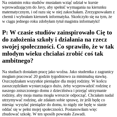
Na ostatnim roku studiów musiałam wziąć udział w kursie
wprowadzającym do Javy, aby spełnić wymagania na kierunku
matematycznym, i od razu się w niej zakochałam. Zrezygnowałam z
chemii i wybrałam kierunek informatyka. Skończyło się na tym, że
w ciągu jednego roku zdobyłam tytuł magistra informatyki!
P: W czasie studiów zainspirowało Cię to
do założenia szkoły i działania na rzecz
swojej społeczności. Co sprawiło, że w tak
młodym wieku chciałaś zrobić coś tak
ambitnego?
Na studiach dostałam pracę jako woźna. Jako studentka z zagranicy
mogłam pracować 20 godzin tygodniowo za minimalną stawkę.
Oszczędzałam wszystkie pieniądze dla mojej rodziny. W końcu
zaoszczędziłam wystarczająco dużo, żeby wyprowadzić rodzinę z
naszego zniszczonego domu z dzieciństwa i przejąć utrzymanie
rodziny, aby moja mama mogła wreszcie odpocząć. Chciałam nadal
utrzymywać rodzinę, ale zdałam sobie sprawę, że jeśli będę co
miesiąc wysyłać pieniądze do domu, to nigdy nie będę w stanie
oddać się w pełni mojej społeczności. Postanowiłam więc
zbudować szkołę. W ten sposób powstało Zawadi.