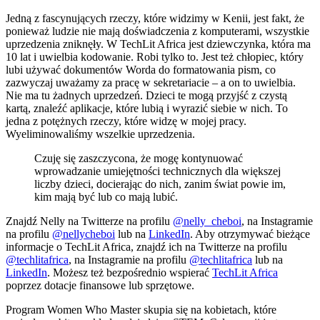
Jedną z fascynujących rzeczy, które widzimy w Kenii, jest fakt, że
ponieważ ludzie nie mają doświadczenia z komputerami, wszystkie
uprzedzenia zniknęły. W TechLit Africa jest dziewczynka, która ma
10 lat i uwielbia kodowanie. Robi tylko to. Jest też chłopiec, który
lubi używać dokumentów Worda do formatowania pism, co
zazwyczaj uważamy za pracę w sekretariacie – a on to uwielbia.
Nie ma tu żadnych uprzedzeń. Dzieci te mogą przyjść z czystą
kartą, znaleźć aplikacje, które lubią i wyrazić siebie w nich. To
jedna z potężnych rzeczy, które widzę w mojej pracy.
Wyeliminowaliśmy wszelkie uprzedzenia.
Czuję się zaszczycona, że mogę kontynuować
wprowadzanie umiejętności technicznych dla większej
liczby dzieci, docierając do nich, zanim świat powie im,
kim mają być lub co mają lubić.
Znajdź Nelly na Twitterze na profilu
@nelly_cheboi
, na Instagramie
na profilu
@nellycheboi
lub na
LinkedIn
. Aby otrzymywać bieżące
informacje o TechLit Africa, znajdź ich na Twitterze na profilu
@techlitafrica
, na Instagramie na profilu
@techlitafrica
lub na
LinkedIn
. Możesz też bezpośrednio wspierać
TechLit Africa
poprzez dotacje finansowe lub sprzętowe.
Program Women Who Master skupia się na kobietach, które