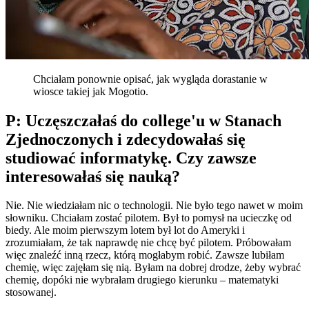
Chciałam ponownie opisać, jak wygląda dorastanie w
wiosce takiej jak Mogotio.
P: Uczęszczałaś do college'u w Stanach
Zjednoczonych i zdecydowałaś się
studiować informatykę. Czy zawsze
interesowałaś się nauką?
Nie. Nie wiedziałam nic o technologii. Nie było tego nawet w moim
słowniku. Chciałam zostać pilotem. Był to pomysł na ucieczkę od
biedy. Ale moim pierwszym lotem był lot do Ameryki i
zrozumiałam, że tak naprawdę nie chcę być pilotem. Próbowałam
więc znaleźć inną rzecz, którą mogłabym robić. Zawsze lubiłam
chemię, więc zajęłam się nią. Byłam na dobrej drodze, żeby wybrać
chemię, dopóki nie wybrałam drugiego kierunku – matematyki
stosowanej.