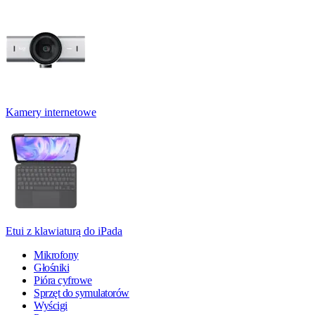
Kamery internetowe
Etui z klawiaturą do iPada
Mikrofony
Głośniki
Pióra cyfrowe
Sprzęt do symulatorów
Wyścigi