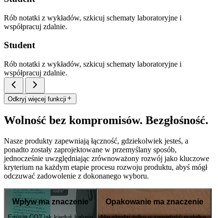
Rób notatki z wykładów, szkicuj schematy laboratoryjne i
współpracuj zdalnie.
Student
Rób notatki z wykładów, szkicuj schematy laboratoryjne i
współpracuj zdalnie.
Odkryj więcej funkcji
Wolność bez kompromisów. Bezgłośność.
Nasze produkty zapewniają łączność, gdziekolwiek jesteś, a
ponadto zostały zaprojektowane w przemyślany sposób,
jednocześnie uwzględniając zrównoważony rozwój jako kluczowe
kryterium na każdym etapie procesu rozwoju produktu, abyś mógł
odczuwać zadowolenie z dokonanego wyboru.
Wpływ ma znaczenie
Opakowanie ma znaczenie
Emisje CO2 jak kiedyś kalorie
Nie chodzi tylko o zawartość pudełka.