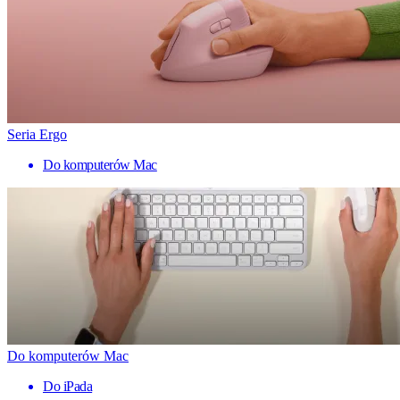
Seria Ergo
Do komputerów Mac
Do komputerów Mac
Do iPada