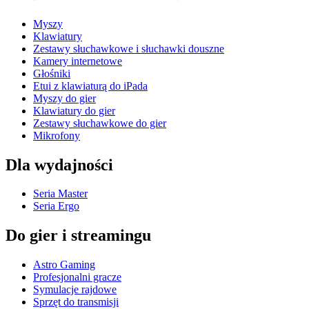
Myszy
Klawiatury
Zestawy słuchawkowe i słuchawki douszne
Kamery internetowe
Głośniki
Etui z klawiaturą do iPada
Myszy do gier
Klawiatury do gier
Zestawy słuchawkowe do gier
Mikrofony
Dla wydajności
Seria Master
Seria Ergo
Do gier i streamingu
Astro Gaming
Profesjonalni gracze
Symulacje rajdowe
Sprzęt do transmisji