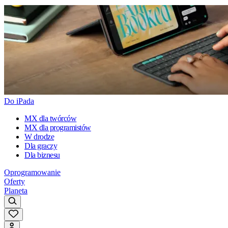
Do iPada
MX dla twórców
MX dla programistów
W drodze
Dla graczy
Dla biznesu
Oprogramowanie
Oferty
Planeta