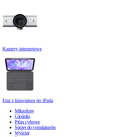
Kamery internetowe
Etui z klawiaturą do iPada
Mikrofony
Głośniki
Pióra cyfrowe
Sprzęt do symulatorów
Wyścigi