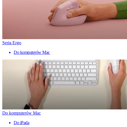
Seria Ergo
Do komputerów Mac
Do komputerów Mac
Do iPada