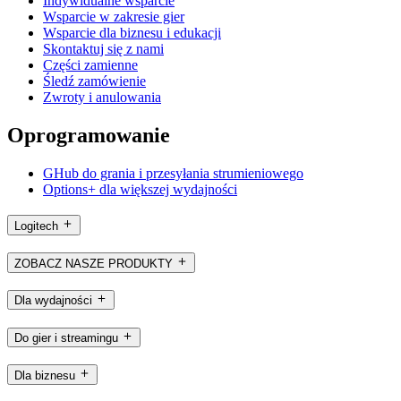
Indywidualne wsparcie
Wsparcie w zakresie gier
Wsparcie dla biznesu i edukacji
Skontaktuj się z nami
Części zamienne
Śledź zamówienie
Zwroty i anulowania
Oprogramowanie
GHub do grania i przesyłania strumieniowego
Options+ dla większej wydajności
Logitech
ZOBACZ NASZE PRODUKTY
Dla wydajności
Do gier i streamingu
Dla biznesu