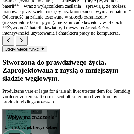
36-miesięczna (klawiatura) i 12-miesięczna (mysz) żywotność
baterii** – wraz z wyłącznikiem zasilania – sprawiają, że możesz
pracować przez wiele miesięcy bez konieczności wymiany baterii. *
Odporność na zalanie testowana w sposób ograniczony
(maksymalnie 60 ml płynu). nie zanurzać klawiatury w płynach.
**Żywotność baterii klawiatury i myszy może zależeć od
intensywności użytkowania i charakteru pracy na komputerze.
Odkryj więcej funkcji
Stworzona do prawdziwego życia.
Zaprojektowana z myślą o mniejszym
śladzie węglowym.
Produktene våre er laget for å tåle alt livet utsetter dem for. Samtidig
vurderer vi bærekraft som et sentralt kriterium i hvert trinn av
produktutviklingsprosessen.
Wpływ ma znaczenie
Emisje CO2 jak kiedyś kalorie