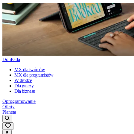
Do iPada
MX dla twórców
MX dla programistów
W drodze
Dla graczy
Dla biznesu
Oprogramowanie
Oferty
Planeta