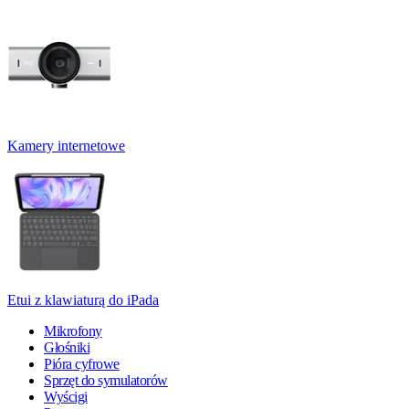
Kamery internetowe
Etui z klawiaturą do iPada
Mikrofony
Głośniki
Pióra cyfrowe
Sprzęt do symulatorów
Wyścigi