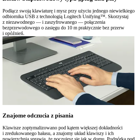
Podłącz swoją klawiaturę i mysz przy użyciu jednego niewielkiego
odbiornika USB z technologią Logitech Unifying™. Skorzystaj
z niezawodnego — i zaszyfrowanego — połączenia
bezprzewodowego o zasięgu do 10 m praktycznie bez przerw
i opóźnień.
Znajome odczucia z pisania
Klawisze zoptymalizowano pod kątem większej dokładności
i zredukowanego hałasu, a znajomy układ klawiszy i ich
powierzchnia sprawią, że poczujesz się jak w domu. Podpórka pod