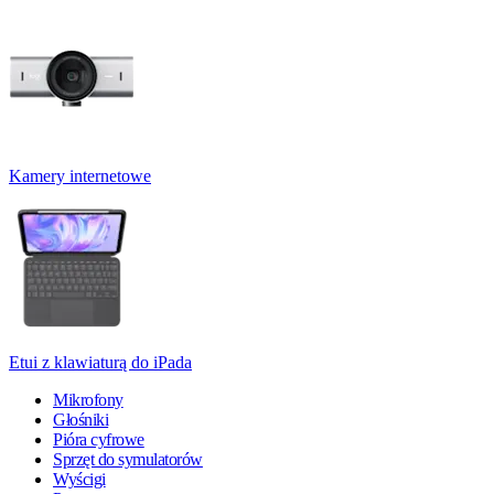
Kamery internetowe
Etui z klawiaturą do iPada
Mikrofony
Głośniki
Pióra cyfrowe
Sprzęt do symulatorów
Wyścigi