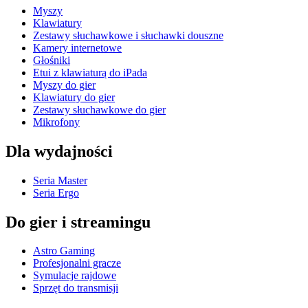
Myszy
Klawiatury
Zestawy słuchawkowe i słuchawki douszne
Kamery internetowe
Głośniki
Etui z klawiaturą do iPada
Myszy do gier
Klawiatury do gier
Zestawy słuchawkowe do gier
Mikrofony
Dla wydajności
Seria Master
Seria Ergo
Do gier i streamingu
Astro Gaming
Profesjonalni gracze
Symulacje rajdowe
Sprzęt do transmisji