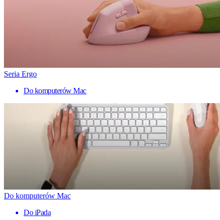
Seria Ergo
Do komputerów Mac
Do komputerów Mac
Do iPada