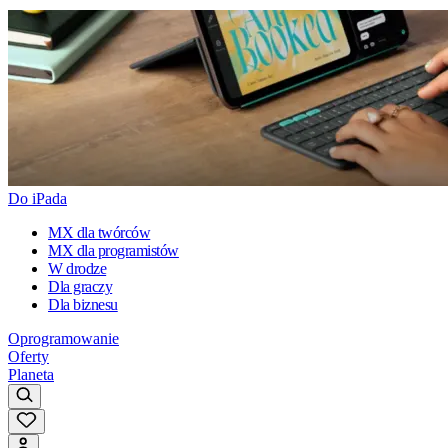
Do iPada
MX dla twórców
MX dla programistów
W drodze
Dla graczy
Dla biznesu
Oprogramowanie
Oferty
Planeta