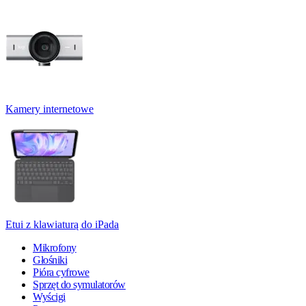
Kamery internetowe
Etui z klawiaturą do iPada
Mikrofony
Głośniki
Pióra cyfrowe
Sprzęt do symulatorów
Wyścigi