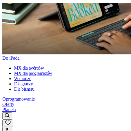
Do iPada
MX dla twórców
MX dla programistów
W drodze
Dla graczy
Dla biznesu
Oprogramowanie
Oferty
Planeta