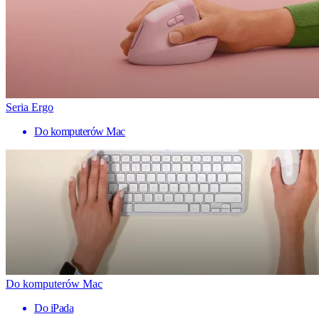
Seria Ergo
Do komputerów Mac
Do komputerów Mac
Do iPada