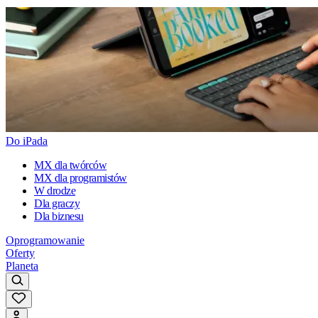
Do iPada
MX dla twórców
MX dla programistów
W drodze
Dla graczy
Dla biznesu
Oprogramowanie
Oferty
Planeta