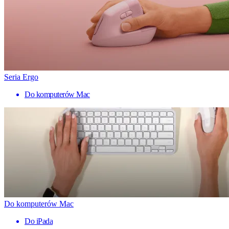
Seria Ergo
Do komputerów Mac
Do komputerów Mac
Do iPada