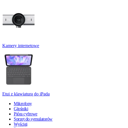
Kamery internetowe
Etui z klawiaturą do iPada
Mikrofony
Głośniki
Pióra cyfrowe
Sprzęt do symulatorów
Wyścigi