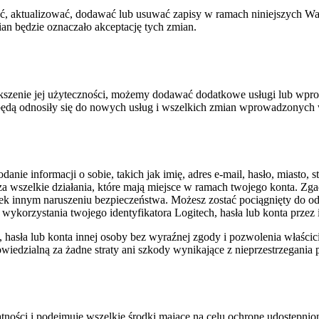
 aktualizować, dodawać lub usuwać zapisy w ramach niniejszych Wa
an będzie oznaczało akceptację tych zmian.
większenie jej użyteczności, możemy dodawać dodatkowe usługi lub wp
 będą odnosiły się do nowych usług i wszelkich zmian wprowadzonych
danie informacji o sobie, takich jak imię, adres e-mail, hasło, miasto
za wszelkie działania, które mają miejsce w ramach twojego konta. Zg
k innym naruszeniu bezpieczeństwa. Możesz zostać pociągnięty do odpo
ykorzystania twojego identyfikatora Logitech, hasła lub konta przez 
asła lub konta innej osoby bez wyraźnej zgody i pozwolenia właściciel
iedzialną za żadne straty ani szkody wynikające z nieprzestrzegania
ości i podejmuje wszelkie środki mające na celu ochronę udostępnio