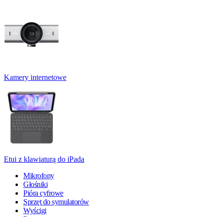
Kamery internetowe
Etui z klawiaturą do iPada
Mikrofony
Głośniki
Pióra cyfrowe
Sprzęt do symulatorów
Wyścigi