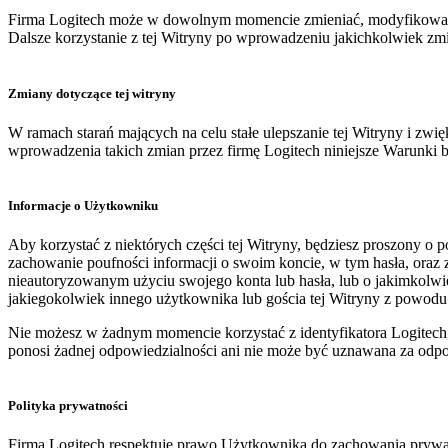
Firma Logitech może w dowolnym momencie zmieniać, modyfikować,
Dalsze korzystanie z tej Witryny po wprowadzeniu jakichkolwiek zmi
Zmiany dotyczące tej witryny
W ramach starań mających na celu stałe ulepszanie tej Witryny i z
wprowadzenia takich zmian przez firmę Logitech niniejsze Warunki
Informacje o Użytkowniku
Aby korzystać z niektórych części tej Witryny, będziesz proszony o po
zachowanie poufności informacji o swoim koncie, w tym hasła, oraz 
nieautoryzowanym użyciu swojego konta lub hasła, lub o jakimkolwie
jakiegokolwiek innego użytkownika lub gościa tej Witryny z powodu w
Nie możesz w żadnym momencie korzystać z identyfikatora Logitech, h
ponosi żadnej odpowiedzialności ani nie może być uznawana za odpow
Polityka prywatności
Firma Logitech respektuje prawo Użytkownika do zachowania prywatn