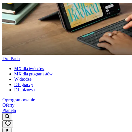
Do iPada
MX dla twórców
MX dla programistów
W drodze
Dla graczy
Dla biznesu
Oprogramowanie
Oferty
Planeta