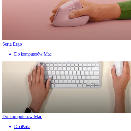
Seria Ergo
Do komputerów Mac
Do komputerów Mac
Do iPada