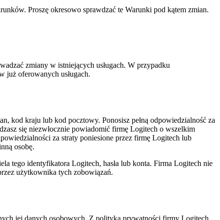
runków. Proszę okresowo sprawdzać te Warunki pod kątem zmian.
rowadzać zmiany w istniejących usługach. W przypadku
 w już oferowanych usługach.
, stan, kod kraju lub kod pocztowy. Ponosisz pełną odpowiedzialność za
adzasz się niezwłocznie powiadomić firmę Logitech o wszelkim
wiedzialności za straty poniesione przez firmę Logitech lub
inną osobę.
a tego identyfikatora Logitech, hasła lub konta. Firma Logitech nie
 przez użytkownika tych zobowiązań.
nych jej danych osobowych. Z polityką prywatności firmy Logitech