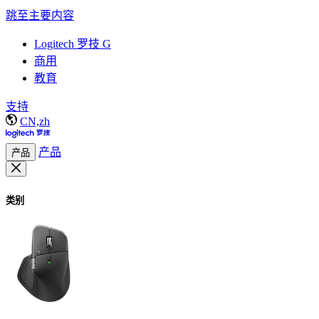
跳至主要内容
Logitech 罗技 G
商用
教育
支持
CN,zh
产品
产品
类别