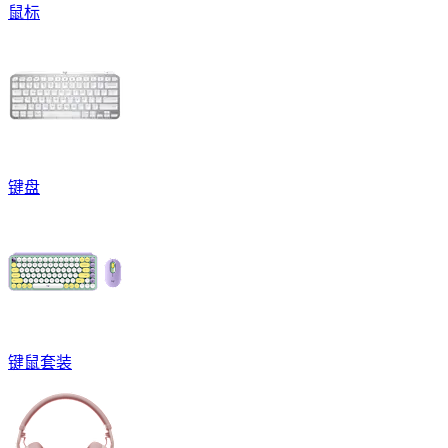
鼠标
键盘
键鼠套装