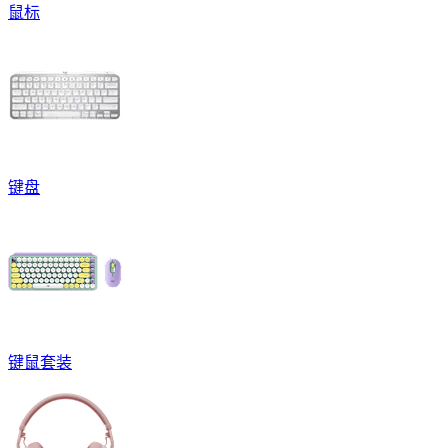
鼠标
键盘
键鼠套装