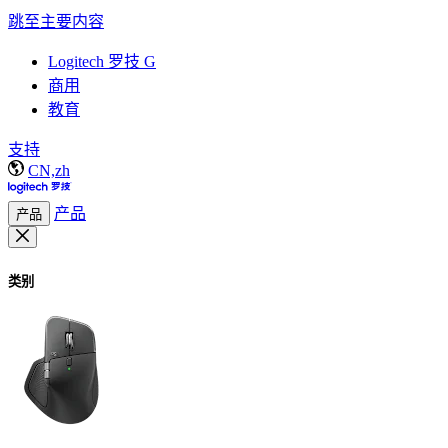
跳至主要内容
Logitech 罗技 G
商用
教育
支持
CN,zh
产品
产品
类别