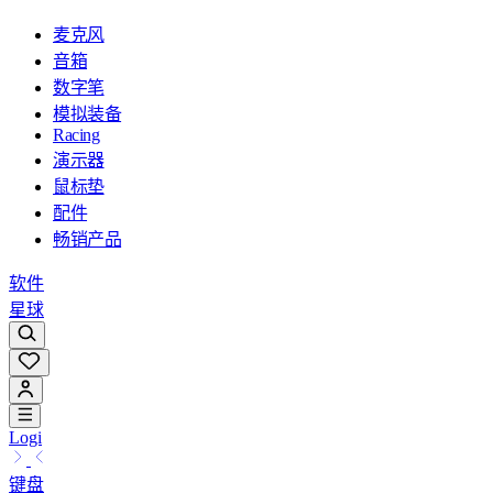
麦克风
音箱
数字笔
模拟装备
Racing
演示器
鼠标垫
配件
畅销产品
软件
星球
Logi
键盘