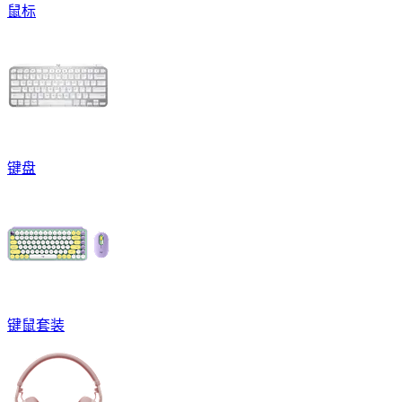
鼠标
键盘
键鼠套装