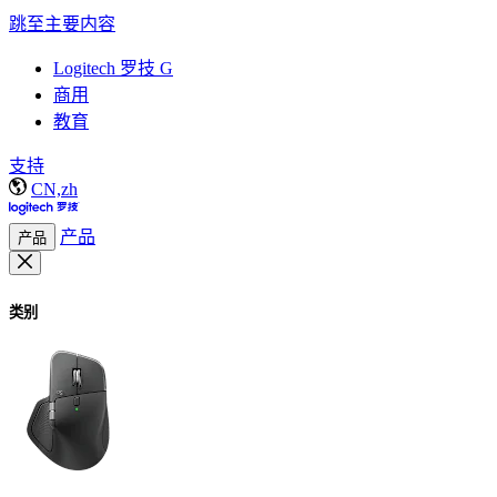
跳至主要内容
Logitech 罗技 G
商用
教育
支持
CN,zh
产品
产品
类别