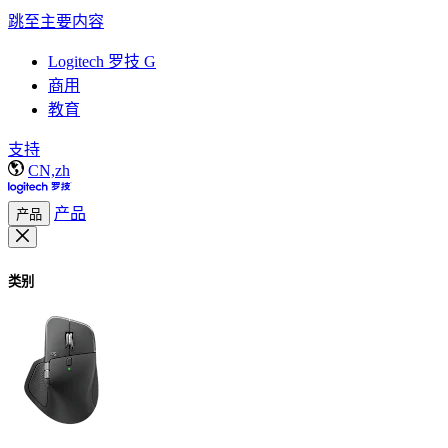
跳至主要内容
Logitech 罗技 G
商用
教育
支持
CN,zh
产品
产品
类别