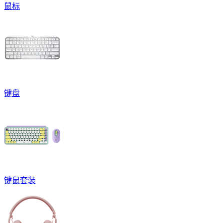
鼠标
键盘
键鼠套装