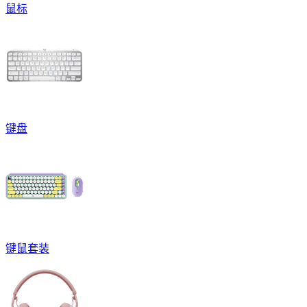
鼠标
键盘
键鼠套装