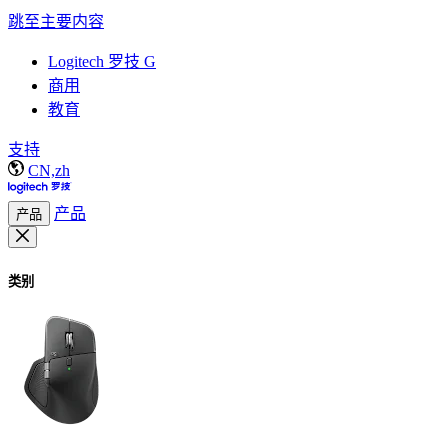
跳至主要内容
Logitech 罗技 G
商用
教育
支持
CN,zh
产品
产品
类别