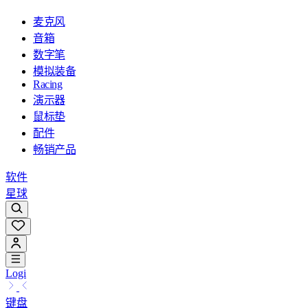
麦克风
音箱
数字笔
模拟装备
Racing
演示器
鼠标垫
配件
畅销产品
软件
星球
Logi
键盘