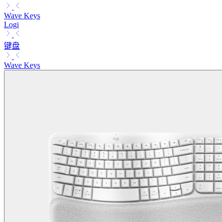
Wave Keys
Logi
键盘
Wave Keys