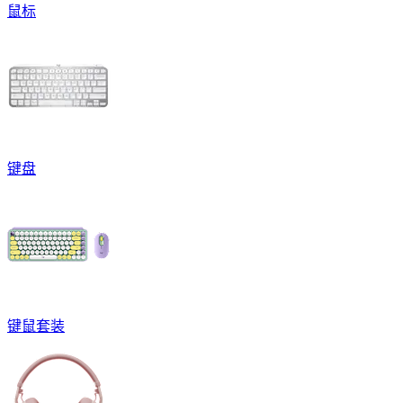
鼠标
键盘
键鼠套装