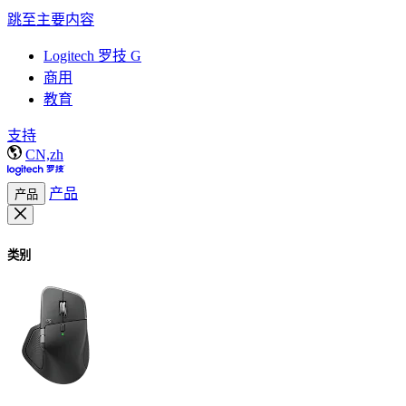
跳至主要内容
Logitech 罗技 G
商用
教育
支持
CN,zh
产品
产品
类别