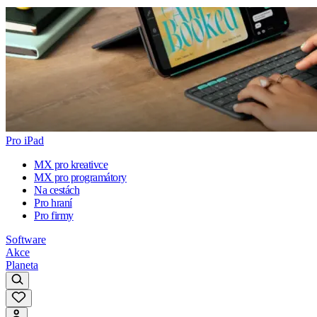
Pro iPad
MX pro kreativce
MX pro programátory
Na cestách
Pro hraní
Pro firmy
Software
Akce
Planeta