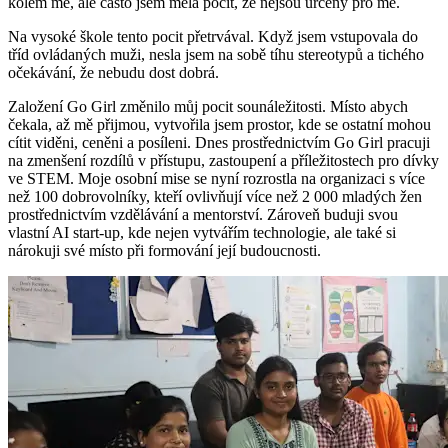
kolem mě, ale často jsem měla pocit, že nejsou určeny pro mě.
Na vysoké škole tento pocit přetrvával. Když jsem vstupovala do
tříd ovládaných muži, nesla jsem na sobě tíhu stereotypů a tichého
očekávání, že nebudu dost dobrá.
Založení Go Girl změnilo můj pocit sounáležitosti. Místo abych
čekala, až mě přijmou, vytvořila jsem prostor, kde se ostatní mohou
cítit viděni, ceněni a posíleni. Dnes prostřednictvím Go Girl pracuji
na zmenšení rozdílů v přístupu, zastoupení a příležitostech pro dívky
ve STEM. Moje osobní mise se nyní rozrostla na organizaci s více
než 100 dobrovolníky, kteří ovlivňují více než 2 000 mladých žen
prostřednictvím vzdělávání a mentorství. Zároveň buduji svou
vlastní AI start-up, kde nejen vytvářím technologie, ale také si
nárokuji své místo při formování její budoucnosti.