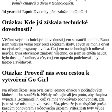
poměr chlapců a dívek v technologiích.
14 year old Japnit
Dva roky před založením Go Girl
Otázka: Kde jsi získala technické
dovednosti?
Většinu svých technických dovedností jsem se naučila online. Ráno
jsem vstávala velmi brzy před začátkem školy, abych se mohla dívat
na výukové programy a videa. Co jsem na technologiích milovala
nejvíce, byla otevřenost znalostí; všechno, co jsem se chtěla naučit,
bylo dostupné online, a vše, co jsem opravdu potřebovala, byl
laptop a zvědavost.
Otázka: Proveď nás svou cestou k
vytvoření Go Girl
Na střední škole jsem byla často jedinou dívkou v počítačových
klubech nebo soutěžích. Někdy mě najímali jen proto, aby skupina
vypadala „rozmanitěji“, což ve mně vyvolávalo pochybnosti, zda
jsem si své místo opravdu zasloužila, přestože jsem úspěšně prošla
každým pohovorem a kódovacím úkolem. Příležitosti byly všude