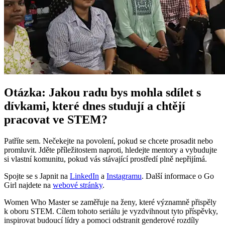
Otázka: Jakou radu bys mohla sdílet s
dívkami, které dnes studují a chtějí
pracovat ve STEM?
Patříte sem. Nečekejte na povolení, pokud se chcete prosadit nebo
promluvit. Jděte příležitostem naproti, hledejte mentory a vybudujte
si vlastní komunitu, pokud vás stávající prostředí plně nepřijímá.
Spojte se s Japnit na
LinkedIn
a
Instagramu
. Další informace o Go
Girl najdete na
webové stránky
.
Women Who Master se zaměřuje na ženy, které významně přispěly
k oboru STEM. Cílem tohoto seriálu je vyzdvihnout tyto příspěvky,
inspirovat budoucí lídry a pomoci odstranit genderové rozdíly