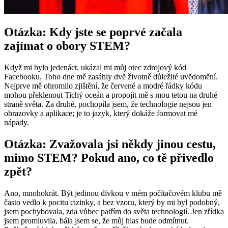
Otázka: Kdy jste se poprvé začala
zajímat o obory STEM?
Když mi bylo jedenáct, ukázal mi můj otec zdrojový kód
Facebooku. Toho dne mě zasáhly dvě životně důležité uvědomění.
Nejprve mě ohromilo zjištění, že červené a modré řádky kódu
mohou překlenout Tichý oceán a propojit mě s mou tetou na druhé
straně světa. Za druhé, pochopila jsem, že technologie nejsou jen
obrazovky a aplikace; je to jazyk, který dokáže formovat mé
nápady.
Otázka: Zvažovala jsi někdy jinou cestu,
mimo STEM? Pokud ano, co tě přivedlo
zpět?
Ano, mnohokrát. Být jedinou dívkou v mém počítačovém klubu mě
často vedlo k pocitu cizinky, a bez vzoru, který by mi byl podobný,
jsem pochybovala, zda vůbec patřím do světa technologií. Jen zřídka
jsem promluvila, bála jsem se, že můj hlas bude odmítnut.