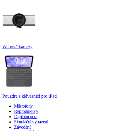
Webové kamery
Pouzdra s klávesnicí pro iPad
Mikrofony
Reproduktory
Digitální pera
Simulační vybavení
Závodění