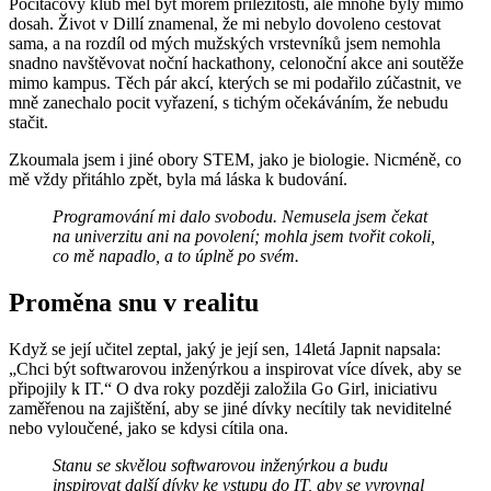
Počítačový klub měl být mořem příležitostí, ale mnohé byly mimo
dosah. Život v Dillí znamenal, že mi nebylo dovoleno cestovat
sama, a na rozdíl od mých mužských vrstevníků jsem nemohla
snadno navštěvovat noční hackathony, celonoční akce ani soutěže
mimo kampus. Těch pár akcí, kterých se mi podařilo zúčastnit, ve
mně zanechalo pocit vyřazení, s tichým očekáváním, že nebudu
stačit.
Zkoumala jsem i jiné obory STEM, jako je biologie. Nicméně, co
mě vždy přitáhlo zpět, byla má láska k budování.
Programování mi dalo svobodu. Nemusela jsem čekat
na univerzitu ani na povolení; mohla jsem tvořit cokoli,
co mě napadlo, a to úplně po svém.
Proměna snu v realitu
Když se její učitel zeptal, jaký je její sen, 14letá Japnit napsala:
„Chci být softwarovou inženýrkou a inspirovat více dívek, aby se
připojily k IT.“ O dva roky později založila Go Girl, iniciativu
zaměřenou na zajištění, aby se jiné dívky necítily tak neviditelné
nebo vyloučené, jako se kdysi cítila ona.
Stanu se skvělou softwarovou inženýrkou a budu
inspirovat další dívky ke vstupu do IT, aby se vyrovnal