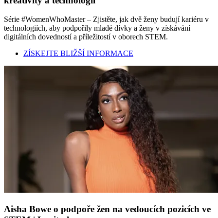
kreativity a technologií
Série #WomenWhoMaster – Zjistěte, jak dvě ženy budují kariéru v
technologiích, aby podpořily mladé dívky a ženy v získávání
digitálních dovedností a příležitostí v oborech STEM.
ZÍSKEJTE BLIŽŠÍ INFORMACE
Aisha Bowe o podpoře žen na vedoucích pozicích ve