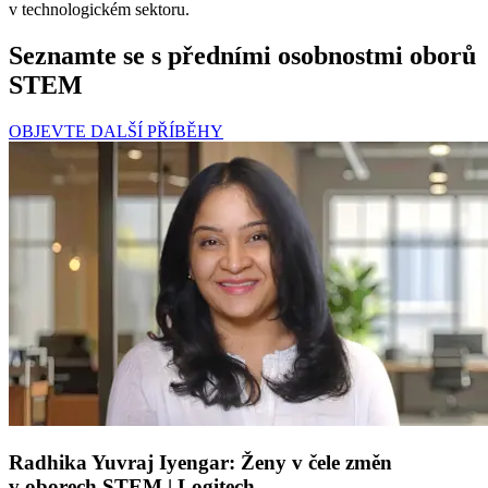
v technologickém sektoru.
Seznamte se s předními osobnostmi oborů
STEM
OBJEVTE DALŠÍ PŘÍBĚHY
Radhika Yuvraj Iyengar: Ženy v čele změn
v oborech STEM | Logitech