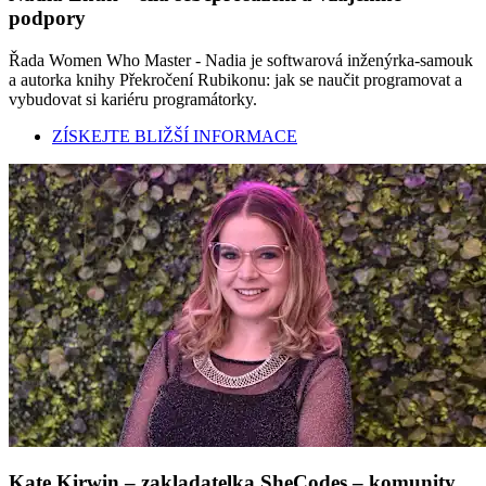
podpory
Řada Women Who Master - Nadia je softwarová inženýrka-samouk
a autorka knihy Překročení Rubikonu: jak se naučit programovat a
vybudovat si kariéru programátorky.
ZÍSKEJTE BLIŽŠÍ INFORMACE
Kate Kirwin – zakladatelka SheCodes – komunity