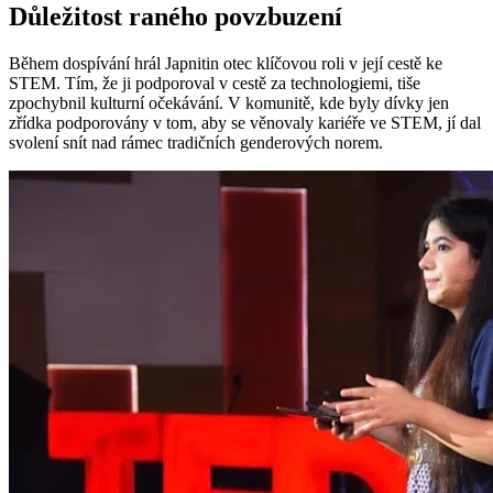
Důležitost raného povzbuzení
Během dospívání hrál Japnitin otec klíčovou roli v její cestě ke
STEM. Tím, že ji podporoval v cestě za technologiemi, tiše
zpochybnil kulturní očekávání. V komunitě, kde byly dívky jen
zřídka podporovány v tom, aby se věnovaly kariéře ve STEM, jí dal
svolení snít nad rámec tradičních genderových norem.