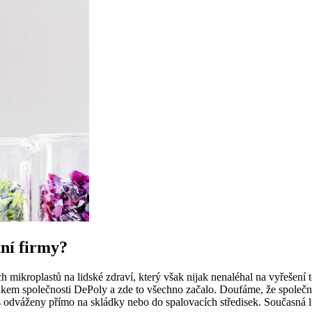
tní firmy?
mikroplastů na lidské zdraví, který však nijak nenaléhal na vyřešení
nikem společnosti DePoly a zde to všechno začalo. Doufáme, že společnos
s odváženy přímo na skládky nebo do spalovacích středisek. Současná l