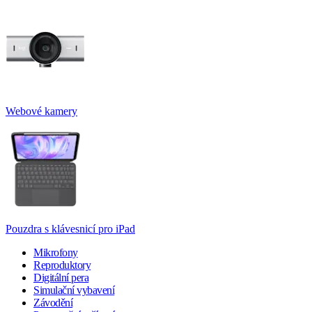
Webové kamery
Pouzdra s klávesnicí pro iPad
Mikrofony
Reproduktory
Digitální pera
Simulační vybavení
Závodění