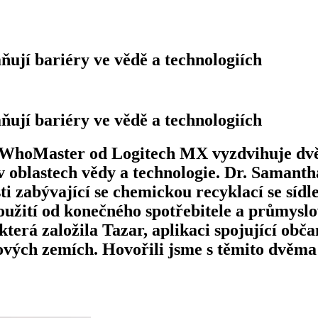
ňují bariéry ve vědě a technologiích
ňují bariéry ve vědě a technologiích
nWhoMaster od Logitech MX vyzdvihuje dvě
í v oblastech vědy a technologie. Dr. Samant
i zabývající se chemickou recyklací se sídl
užití od konečného spotřebitele a průmysl
terá založila Tazar, aplikaci spojující obč
jových zemích. Hovořili jsme s těmito dvěm