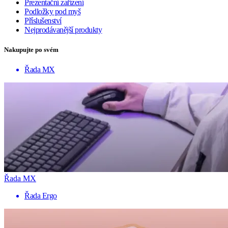
Prezentační zařízení
Podložky pod myš
Příslušenství
Nejprodávanější produkty
Nakupujte po svém
Řada MX
Řada MX
Řada Ergo