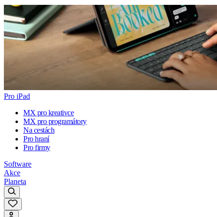
Pro iPad
MX pro kreativce
MX pro programátory
Na cestách
Pro hraní
Pro firmy
Software
Akce
Planeta