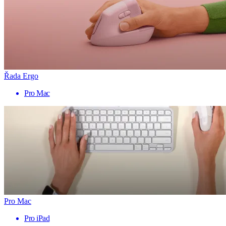
Řada Ergo
Pro Mac
Pro Mac
Pro iPad