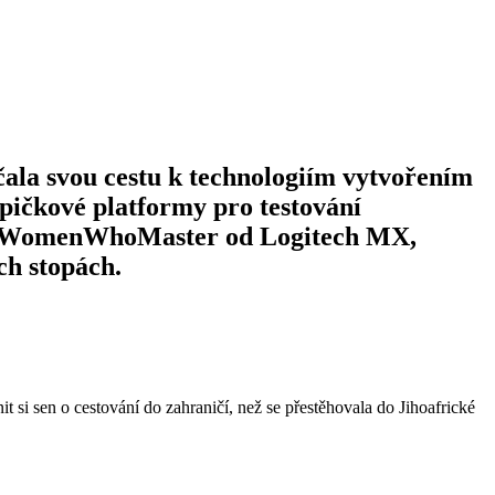
ačala svou cestu k technologiím vytvořením
špičkové platformy pro testování
ady #WomenWhoMaster od Logitech MX,
ích stopách.
t si sen o cestování do zahraničí, než se přestěhovala do Jihoafrické