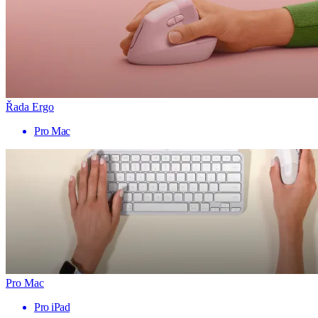
Řada Ergo
Pro Mac
Pro Mac
Pro iPad