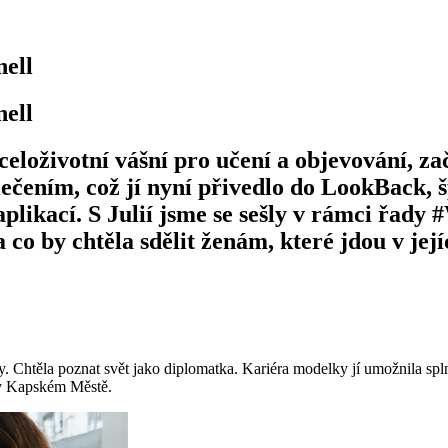
nell
nell
 celoživotní vášní pro učení a objevování, z
ečením, což jí nyní přivedlo do LookBack, 
aplikací. S Julií jsme se sešly v rámci ř
a co by chtěla sdělit ženám, které jdou v jej
. Chtěla poznat svět jako diplomatka. Kariéra modelky jí umožnila splni
 v Kapském Městě.