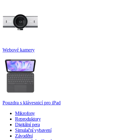
Webové kamery
Pouzdra s klávesnicí pro iPad
Mikrofony
Reproduktory
Digitální pera
Simulační vybavení
Závodění