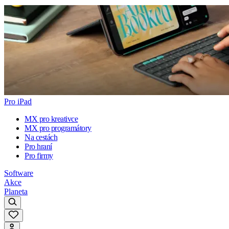
Pro iPad
MX pro kreativce
MX pro programátory
Na cestách
Pro hraní
Pro firmy
Software
Akce
Planeta