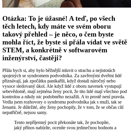
Otázka: To je úžasné! A teď, po všech
těch letech, kdy máte ve svém oboru
takový přehled – je něco, o čem byste
mohla říct, že byste si přála vídat ve světě
STEM, a konkrétně v softwarovém
inženýrství, častěji?
Přála bych si, aby bylo běžnější mluvit o strachu a nejistotách
spojených se syndromem podvodníka. Za zavřenými dveřmi lidé
přiznávají, jak zpočátku panikařili, když dostali náročný nebo
vysoce sledovaný úkol. Ale když lidé z oboru navenek vystupují
sebevědomě, mají zejména ženy pocit, že tito lidé mají všechno pod
kontrolou a nikdy nic podobného nezažili. A to prostě není pravda.
Vedla jsem rozhovory o syndromu podvodníka jak s muži, tak se
ženami. Je důležité, aby ženy pochopily, že v tom, že se občas cítí
nepatřičně, nejsou samy.
Tento nepříjemný pocit překonáte tak, že pochopíte,
jaký přínos nabízíte, oceníte svou jedinečnou hodnotu a