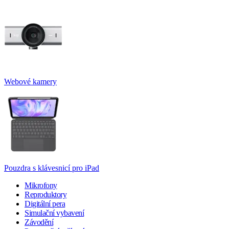
Webové kamery
Pouzdra s klávesnicí pro iPad
Mikrofony
Reproduktory
Digitální pera
Simulační vybavení
Závodění