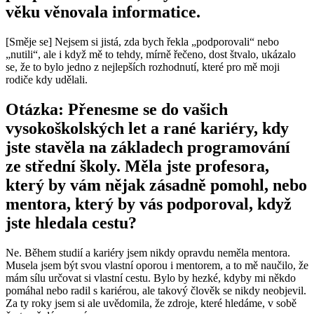
věku věnovala informatice.
[Směje se] Nejsem si jistá, zda bych řekla „podporovali“ nebo
„nutili“, ale i když mě to tehdy, mírně řečeno, dost štvalo, ukázalo
se, že to bylo jedno z nejlepších rozhodnutí, které pro mě moji
rodiče kdy udělali.
Otázka: Přenesme se do vašich
vysokoškolských let a rané kariéry, kdy
jste stavěla na základech programování
ze střední školy. Měla jste profesora,
který by vám nějak zásadně pomohl, nebo
mentora, který by vás podporoval, když
jste hledala cestu?
Ne. Během studií a kariéry jsem nikdy opravdu neměla mentora.
Musela jsem být svou vlastní oporou i mentorem, a to mě naučilo, že
mám sílu určovat si vlastní cestu. Bylo by hezké, kdyby mi někdo
pomáhal nebo radil s kariérou, ale takový člověk se nikdy neobjevil.
Za ty roky jsem si ale uvědomila, že zdroje, které hledáme, v sobě