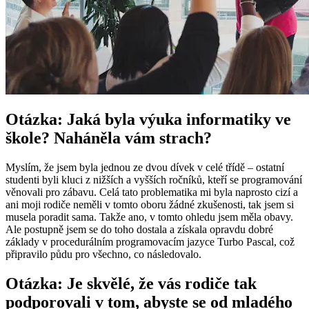
Otázka: Jaká byla výuka informatiky ve
škole? Naháněla vám strach?
Myslím, že jsem byla jednou ze dvou dívek v celé třídě – ostatní
studenti byli kluci z nižších a vyšších ročníků, kteří se programování
věnovali pro zábavu. Celá tato problematika mi byla naprosto cizí a
ani moji rodiče neměli v tomto oboru žádné zkušenosti, tak jsem si
musela poradit sama. Takže ano, v tomto ohledu jsem měla obavy.
Ale postupně jsem se do toho dostala a získala opravdu dobré
základy v procedurálním programovacím jazyce Turbo Pascal, což
připravilo půdu pro všechno, co následovalo.
Otázka: Je skvělé, že vás rodiče tak
podporovali v tom, abyste se od mladého