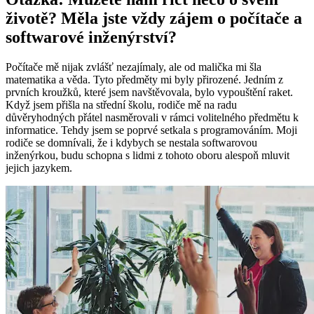
životě? Měla jste vždy zájem o počítače a
softwarové inženýrství?
Počítače mě nijak zvlášť nezajímaly, ale od malička mi šla
matematika a věda. Tyto předměty mi byly přirozené. Jedním z
prvních kroužků, které jsem navštěvovala, bylo vypouštění raket.
Když jsem přišla na střední školu, rodiče mě na radu
důvěryhodných přátel nasměrovali v rámci volitelného předmětu k
informatice. Tehdy jsem se poprvé setkala s programováním. Moji
rodiče se domnívali, že i kdybych se nestala softwarovou
inženýrkou, budu schopna s lidmi z tohoto oboru alespoň mluvit
jejich jazykem.