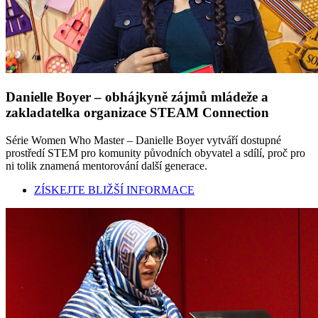
Danielle Boyer – obhájkyně zájmů mládeže a
zakladatelka organizace STEAM Connection
Série Women Who Master – Danielle Boyer vytváří dostupné
prostředí STEM pro komunity původních obyvatel a sdílí, proč pro
ni tolik znamená mentorování další generace.
ZÍSKEJTE BLIŽŠÍ INFORMACE