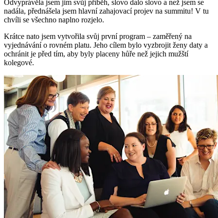
Odvyprávěla jsem jim svůj příběh, slovo dalo slovo a než jsem se
nadála, přednášela jsem hlavní zahajovací projev na summitu! V tu
chvíli se všechno naplno rozjelo.
Krátce nato jsem vytvořila svůj první program – zaměřený na
vyjednávání o rovném platu. Jeho cílem bylo vyzbrojit ženy daty a
ochránit je před tím, aby byly placeny hůře než jejich mužští
kolegové.