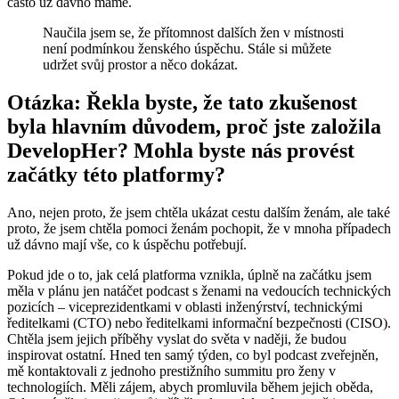
často už dávno máme.
Naučila jsem se, že přítomnost dalších žen v místnosti
není podmínkou ženského úspěchu. Stále si můžete
udržet svůj prostor a něco dokázat.
Otázka: Řekla byste, že tato zkušenost
byla hlavním důvodem, proč jste založila
DevelopHer? Mohla byste nás provést
začátky této platformy?
Ano, nejen proto, že jsem chtěla ukázat cestu dalším ženám, ale také
proto, že jsem chtěla pomoci ženám pochopit, že v mnoha případech
už dávno mají vše, co k úspěchu potřebují.
Pokud jde o to, jak celá platforma vznikla, úplně na začátku jsem
měla v plánu jen natáčet podcast s ženami na vedoucích technických
pozicích – viceprezidentkami v oblasti inženýrství, technickými
ředitelkami (CTO) nebo ředitelkami informační bezpečnosti (CISO).
Chtěla jsem jejich příběhy vyslat do světa v naději, že budou
inspirovat ostatní. Hned ten samý týden, co byl podcast zveřejněn,
mě kontaktovali z jednoho prestižního summitu pro ženy v
technologiích. Měli zájem, abych promluvila během jejich oběda,