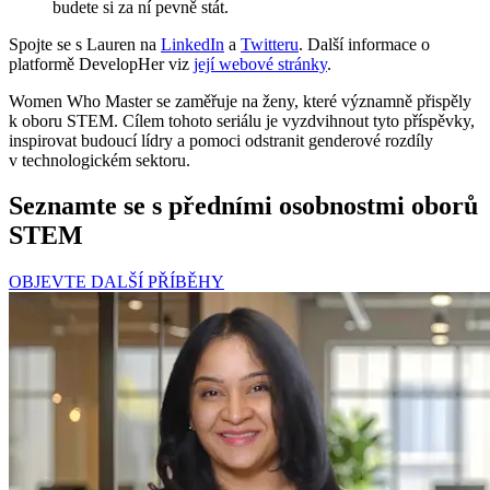
budete si za ní pevně stát.
Spojte se s Lauren na
LinkedIn
a
Twitteru
. Další informace o
platformě DevelopHer viz
její webové stránky
.
Women Who Master se zaměřuje na ženy, které významně přispěly
k oboru STEM. Cílem tohoto seriálu je vyzdvihnout tyto příspěvky,
inspirovat budoucí lídry a pomoci odstranit genderové rozdíly
v technologickém sektoru.
Seznamte se s předními osobnostmi oborů
STEM
OBJEVTE DALŠÍ PŘÍBĚHY