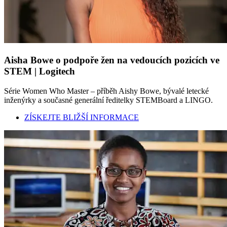
Aisha Bowe o podpoře žen na vedoucích pozicích ve
STEM | Logitech
Série Women Who Master – příběh Aishy Bowe, bývalé letecké
inženýrky a současné generální ředitelky STEMBoard a LINGO.
ZÍSKEJTE BLIŽŠÍ INFORMACE