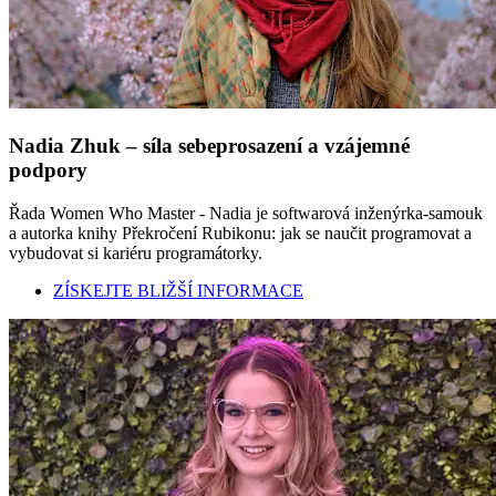
Nadia Zhuk – síla sebeprosazení a vzájemné
podpory
Řada Women Who Master - Nadia je softwarová inženýrka-samouk
a autorka knihy Překročení Rubikonu: jak se naučit programovat a
vybudovat si kariéru programátorky.
ZÍSKEJTE BLIŽŠÍ INFORMACE