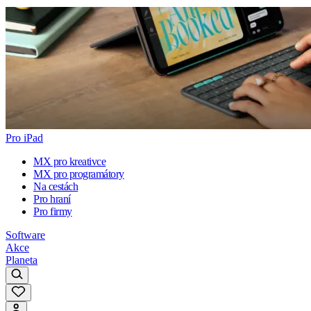
Pro iPad
MX pro kreativce
MX pro programátory
Na cestách
Pro hraní
Pro firmy
Software
Akce
Planeta