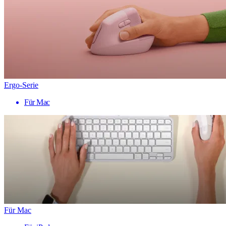
Ergo-Serie
Für Mac
Für Mac