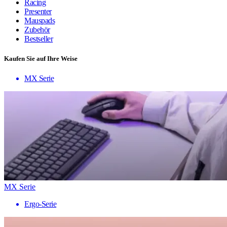
Racing
Presenter
Mauspads
Zubehör
Bestseller
Kaufen Sie auf Ihre Weise
MX Serie
MX Serie
Ergo-Serie