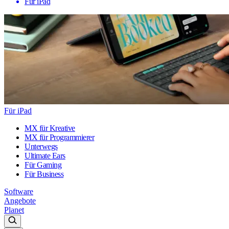
Für iPad
Für iPad
MX für Kreative
MX für Programmierer
Unterwegs
Ultimate Ears
Für Gaming
Für Business
Software
Angebote
Planet