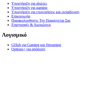
Υποστήριξη για ιδιώτες
Υποστήριξη για gaming
Υποστήριξη για επιχειρήσεις και εκπαίδευση
Επικοινωνία
Παρακολουθηστε Την Παραγγελια Σας
Επιστροφές & Ακυρώσεις
Λογισμικό
GHub για Gaming και Streaming
Options+ για απόδοση
Logitech
Προϊόντα
Για παραγωγικότητα
Για gaming και streaming
Υποστήριξη