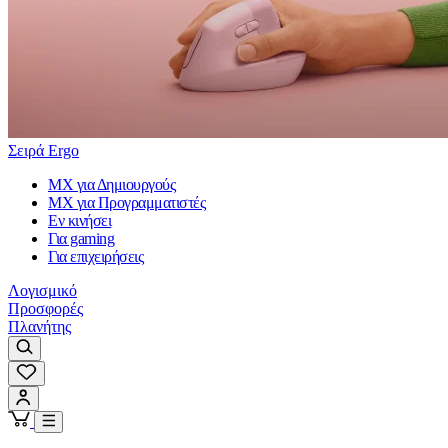
Σειρά Ergo
MX για Δημιουργούς
MX για Προγραμματιστές
Εν κινήσει
Για gaming
Για επιχειρήσεις
Λογισμικό
Προσφορές
Πλανήτης