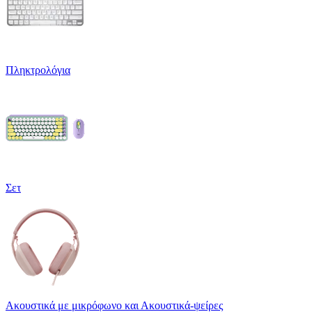
Πληκτρολόγια
Σετ
Ακουστικά με μικρόφωνο και Ακουστικά-ψείρες