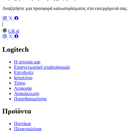
Αναζητήστε μια προσφορά καλωσορίσματος στα εισερχόμενά σας.
GR,el
Logitech
Η ιστορία μας
Επαγγελματική σταδιοδρομία
Επενδυτές
Ιστολόγιο
Τύπος
Αειφορία
Ανακύκλωση
Προσβασιμότητα
Προϊόντα
Ποντίκια
Πληκτρολόγια