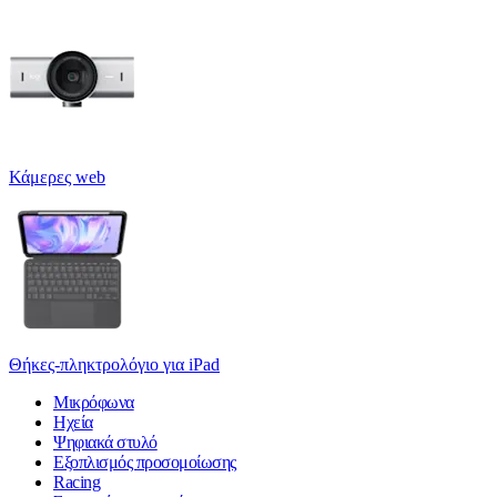
Κάμερες web
Θήκες-πληκτρολόγιο για iPad
Μικρόφωνα
Ηχεία
Ψηφιακά στυλό
Εξοπλισμός προσομοίωσης
Racing