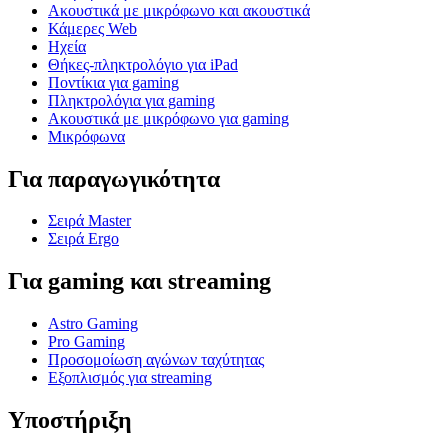
Ακουστικά με μικρόφωνο και ακουστικά
Κάμερες Web
Ηχεία
Θήκες-πληκτρολόγιο για iPad
Ποντίκια για gaming
Πληκτρολόγια για gaming
Ακουστικά με μικρόφωνο για gaming
Μικρόφωνα
Για παραγωγικότητα
Σειρά Master
Σειρά Ergo
Για gaming και streaming
Astro Gaming
Pro Gaming
Προσομοίωση αγώνων ταχύτητας
Εξοπλισμός για streaming
Υποστήριξη