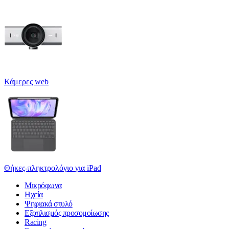
Κάμερες web
Θήκες-πληκτρολόγιο για iPad
Μικρόφωνα
Ηχεία
Ψηφιακά στυλό
Εξοπλισμός προσομοίωσης
Racing