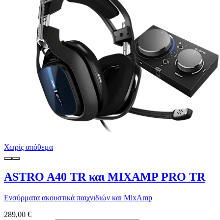
Χωρίς απόθεμα
ASTRO A40 TR και MIXAMP PRO TR
Ενσύρματα ακουστικά παιχνιδιών και MixAmp
289,00 €