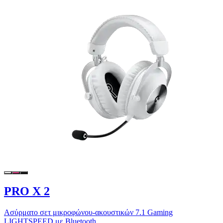
PRO X 2
Ασύρματο σετ μικροφώνου-ακουστικών 7.1 Gaming
LIGHTSPEED με Bluetooth