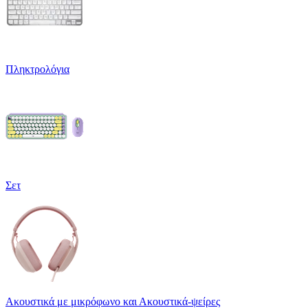
Πληκτρολόγια
Σετ
Ακουστικά με μικρόφωνο και Ακουστικά-ψείρες