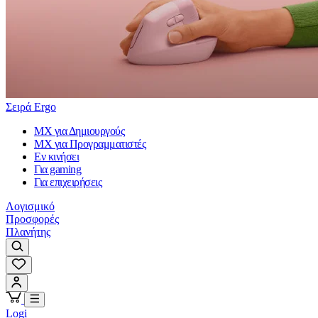
Σειρά Ergo
MX για Δημιουργούς
MX για Προγραμματιστές
Εν κινήσει
Για gaming
Για επιχειρήσεις
Λογισμικό
Προσφορές
Πλανήτης
Logi