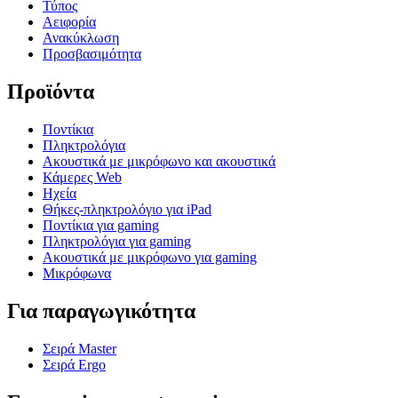
Τύπος
Αειφορία
Ανακύκλωση
Προσβασιμότητα
Προϊόντα
Ποντίκια
Πληκτρολόγια
Ακουστικά με μικρόφωνο και ακουστικά
Κάμερες Web
Ηχεία
Θήκες-πληκτρολόγιο για iPad
Ποντίκια για gaming
Πληκτρολόγια για gaming
Ακουστικά με μικρόφωνο για gaming
Μικρόφωνα
Για παραγωγικότητα
Σειρά Master
Σειρά Ergo