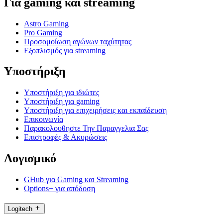
Για gaming και streaming
Astro Gaming
Pro Gaming
Προσομοίωση αγώνων ταχύτητας
Εξοπλισμός για streaming
Υποστήριξη
Υποστήριξη για ιδιώτες
Υποστήριξη για gaming
Υποστήριξη για επιχειρήσεις και εκπαίδευση
Επικοινωνία
Παρακολουθηστε Την Παραγγελια Σας
Επιστροφές & Ακυρώσεις
Λογισμικό
GHub για Gaming και Streaming
Options+ για απόδοση
Logitech