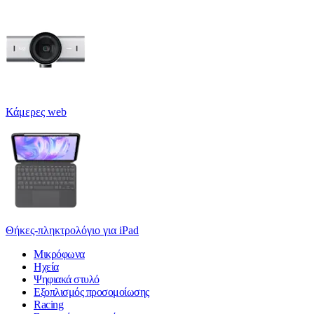
Κάμερες web
Θήκες-πληκτρολόγιο για iPad
Μικρόφωνα
Ηχεία
Ψηφιακά στυλό
Εξοπλισμός προσομοίωσης
Racing