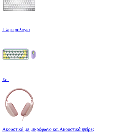
Πληκτρολόγια
Σετ
Ακουστικά με μικρόφωνο και Ακουστικά-ψείρες