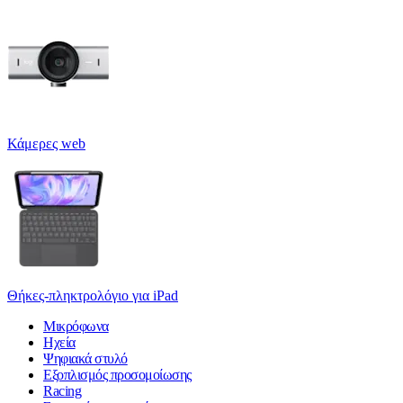
Κάμερες web
Θήκες-πληκτρολόγιο για iPad
Μικρόφωνα
Ηχεία
Ψηφιακά στυλό
Εξοπλισμός προσομοίωσης
Racing