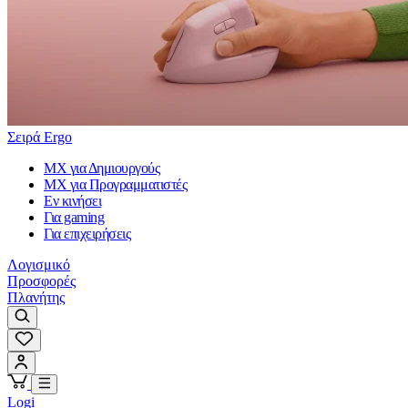
Σειρά Ergo
MX για Δημιουργούς
MX για Προγραμματιστές
Εν κινήσει
Για gaming
Για επιχειρήσεις
Λογισμικό
Προσφορές
Πλανήτης
Logi