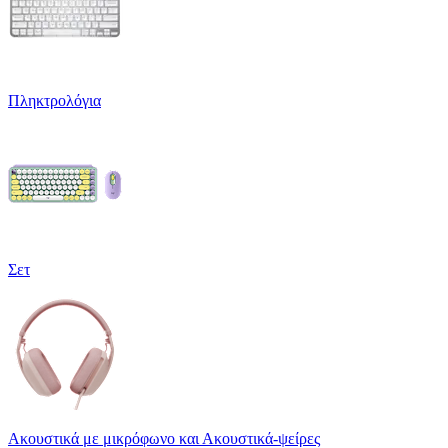
Πληκτρολόγια
Σετ
Ακουστικά με μικρόφωνο και Ακουστικά-ψείρες