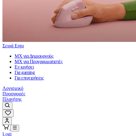
Σειρά Ergo
MX για Δημιουργούς
MX για Προγραμματιστές
Εν κινήσει
Για gaming
Για επιχειρήσεις
Λογισμικό
Προσφορές
Πλανήτης
Logi