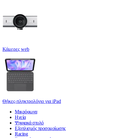
Κάμερες web
Θήκες-πληκτρολόγιο για iPad
Μικρόφωνα
Ηχεία
Ψηφιακά στυλό
Εξοπλισμός προσομοίωσης
Racing