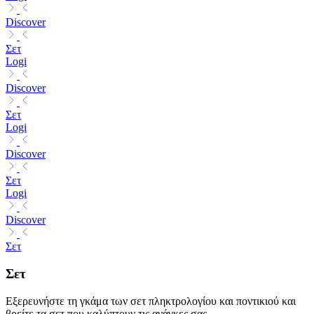
Discover
Σετ
Logi
Discover
Σετ
Logi
Discover
Σετ
Logi
Discover
Σετ
Σετ
Εξερευνήστε τη γκάμα των σετ πληκτρολογίου και ποντικιού και
βρείτε τα σετ που καλύπτουν τις ανάγκες σας