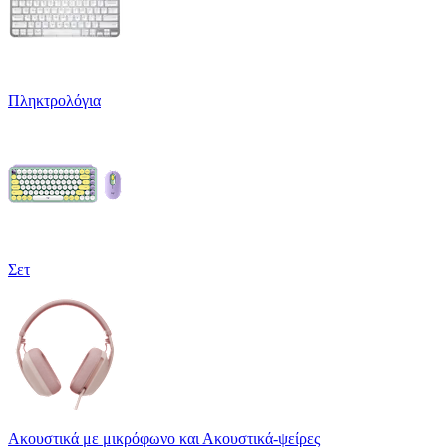
Πληκτρολόγια
Σετ
Ακουστικά με μικρόφωνο και Ακουστικά-ψείρες