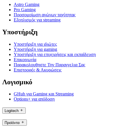
Astro Gaming
Pro Gaming
Προσομοίωση αγώνων ταχύτητας
Εξοπλισμός για streaming
Υποστήριξη
Υποστήριξη για ιδιώτες
Υποστήριξη για gaming
Υποστήριξη για επιχειρήσεις και εκπαίδευση
Επικοινωνία
Παρακολουθηστε Την Παραγγελια Σας
Επιστροφές & Ακυρώσεις
Λογισμικό
GHub για Gaming και Streaming
Options+ για απόδοση
Logitech
Προϊόντα