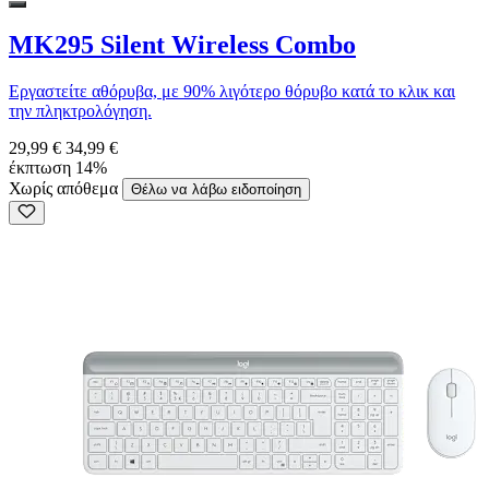
MK295 Silent Wireless Combo
Εργαστείτε αθόρυβα, με 90% λιγότερο θόρυβο κατά το κλικ και
την πληκτρολόγηση.
29,99 €
34,99 €
έκπτωση 14%
Χωρίς απόθεμα
Θέλω να λάβω ειδοποίηση