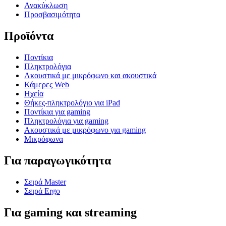
Ανακύκλωση
Προσβασιμότητα
Προϊόντα
Ποντίκια
Πληκτρολόγια
Ακουστικά με μικρόφωνο και ακουστικά
Κάμερες Web
Ηχεία
Θήκες-πληκτρολόγιο για iPad
Ποντίκια για gaming
Πληκτρολόγια για gaming
Ακουστικά με μικρόφωνο για gaming
Μικρόφωνα
Για παραγωγικότητα
Σειρά Master
Σειρά Ergo
Για gaming και streaming