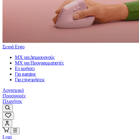
Σειρά Ergo
MX για Δημιουργούς
MX για Προγραμματιστές
Εν κινήσει
Για gaming
Για επιχειρήσεις
Λογισμικό
Προσφορές
Πλανήτης
Logi