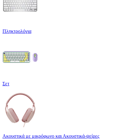
Πληκτρολόγια
Σετ
Ακουστικά με μικρόφωνο και Ακουστικά-ψείρες