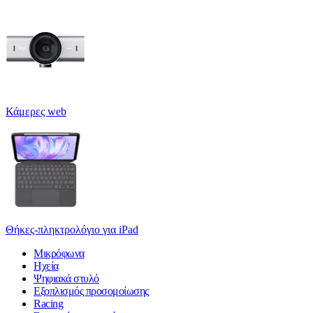
Κάμερες web
Θήκες-πληκτρολόγιο για iPad
Μικρόφωνα
Ηχεία
Ψηφιακά στυλό
Εξοπλισμός προσομοίωσης
Racing