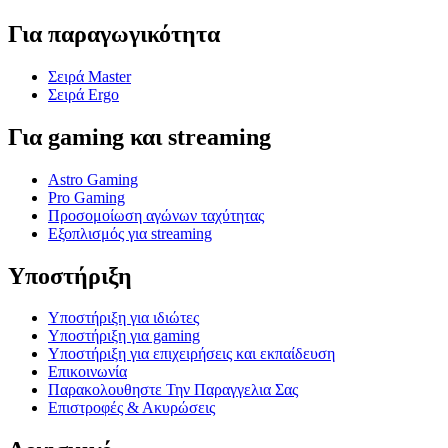
Για παραγωγικότητα
Σειρά Master
Σειρά Ergo
Για gaming και streaming
Astro Gaming
Pro Gaming
Προσομοίωση αγώνων ταχύτητας
Εξοπλισμός για streaming
Υποστήριξη
Υποστήριξη για ιδιώτες
Υποστήριξη για gaming
Υποστήριξη για επιχειρήσεις και εκπαίδευση
Επικοινωνία
Παρακολουθηστε Την Παραγγελια Σας
Επιστροφές & Ακυρώσεις