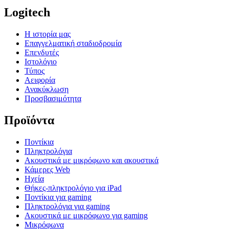
Logitech
Η ιστορία μας
Επαγγελματική σταδιοδρομία
Επενδυτές
Ιστολόγιο
Τύπος
Αειφορία
Ανακύκλωση
Προσβασιμότητα
Προϊόντα
Ποντίκια
Πληκτρολόγια
Ακουστικά με μικρόφωνο και ακουστικά
Κάμερες Web
Ηχεία
Θήκες-πληκτρολόγιο για iPad
Ποντίκια για gaming
Πληκτρολόγια για gaming
Ακουστικά με μικρόφωνο για gaming
Μικρόφωνα