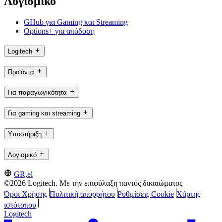
Λογισμικό
GHub για Gaming και Streaming
Options+ για απόδοση
Logitech
Προϊόντα
Για παραγωγικότητα
Για gaming και streaming
Υποστήριξη
Λογισμικό
GR,el
©2026 Logitech. Με την επιφύλαξη παντός δικαιώματος
Όροι Χρήσης
Πολιτική απορρήτου
Ρυθμίσεις Cookie
Χάρτης
ιστότοπου
Logitech