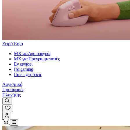
Σειρά Ergo
MX για Δημιουργούς
MX για Προγραμματιστές
Εν κινήσει
Για gaming
Για επιχειρήσεις
Λογισμικό
Προσφορές
Πλανήτης