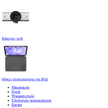
Κάμερες web
Θήκες-πληκτρολόγιο για iPad
Μικρόφωνα
Ηχεία
Ψηφιακά στυλό
Εξοπλισμός προσομοίωσης
Racing