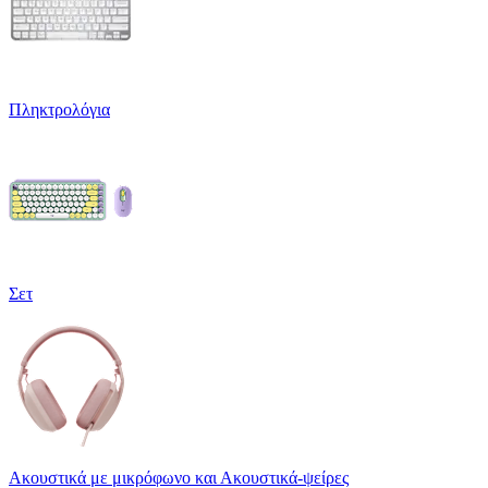
Πληκτρολόγια
Σετ
Ακουστικά με μικρόφωνο και Ακουστικά-ψείρες