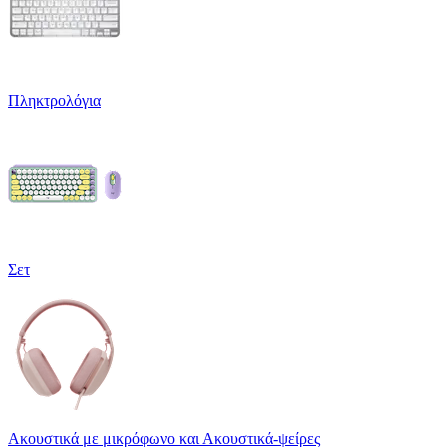
Πληκτρολόγια
Σετ
Ακουστικά με μικρόφωνο και Ακουστικά-ψείρες