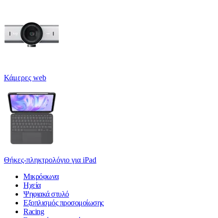
Κάμερες web
Θήκες-πληκτρολόγιο για iPad
Μικρόφωνα
Ηχεία
Ψηφιακά στυλό
Εξοπλισμός προσομοίωσης
Racing