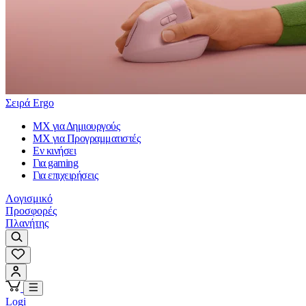
Σειρά Ergo
MX για Δημιουργούς
MX για Προγραμματιστές
Εν κινήσει
Για gaming
Για επιχειρήσεις
Λογισμικό
Προσφορές
Πλανήτης
Logi