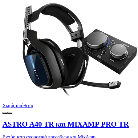
Χωρίς απόθεμα
ASTRO A40 TR και MIXAMP PRO TR
Ενσύρματα ακουστικά παιχνιδιών και MixAmp