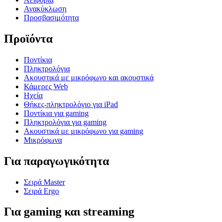
Ανακύκλωση
Προσβασιμότητα
Προϊόντα
Ποντίκια
Πληκτρολόγια
Ακουστικά με μικρόφωνο και ακουστικά
Κάμερες Web
Ηχεία
Θήκες-πληκτρολόγιο για iPad
Ποντίκια για gaming
Πληκτρολόγια για gaming
Ακουστικά με μικρόφωνο για gaming
Μικρόφωνα
Για παραγωγικότητα
Σειρά Master
Σειρά Ergo
Για gaming και streaming