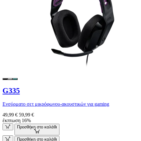
G335
Ενσύρματο σετ μικρόφωνου-ακουστικών για gaming
49,99 €
59,99 €
έκπτωση 16%
Προσθήκη στο καλάθι
Προσθήκη στο καλάθι