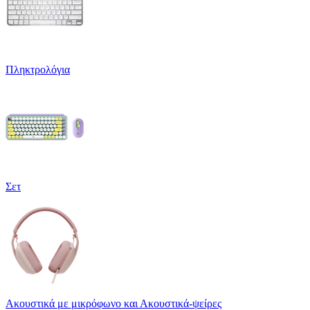
Πληκτρολόγια
Σετ
Ακουστικά με μικρόφωνο και Ακουστικά-ψείρες