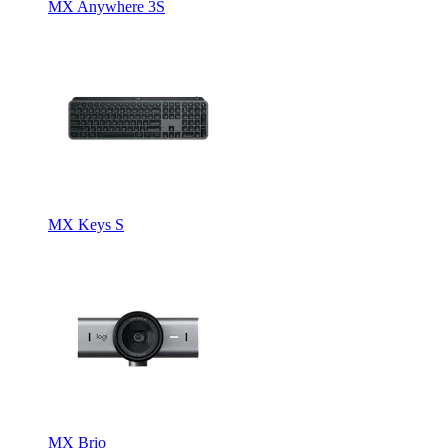
MX Anywhere 3S
MX Keys S
MX Brio