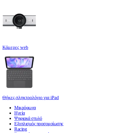
Κάμερες web
Θήκες-πληκτρολόγιο για iPad
Μικρόφωνα
Ηχεία
Ψηφιακά στυλό
Εξοπλισμός προσομοίωσης
Racing