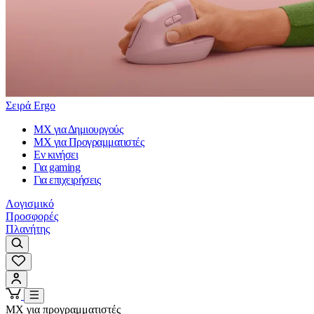
Σειρά Ergo
MX για Δημιουργούς
MX για Προγραμματιστές
Εν κινήσει
Για gaming
Για επιχειρήσεις
Λογισμικό
Προσφορές
Πλανήτης
MX για προγραμματιστές