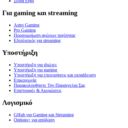
Σειρά Ergo
Για gaming και streaming
Astro Gaming
Pro Gaming
Προσομοίωση αγώνων ταχύτητας
Εξοπλισμός για streaming
Υποστήριξη
Υποστήριξη για ιδιώτες
Υποστήριξη για gaming
Υποστήριξη για επιχειρήσεις και εκπαίδευση
Επικοινωνία
Παρακολουθηστε Την Παραγγελια Σας
Επιστροφές & Ακυρώσεις
Λογισμικό
GHub για Gaming και Streaming
Options+ για απόδοση