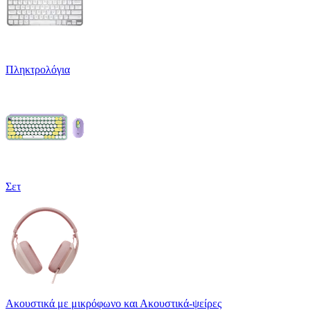
Πληκτρολόγια
Σετ
Ακουστικά με μικρόφωνο και Ακουστικά-ψείρες