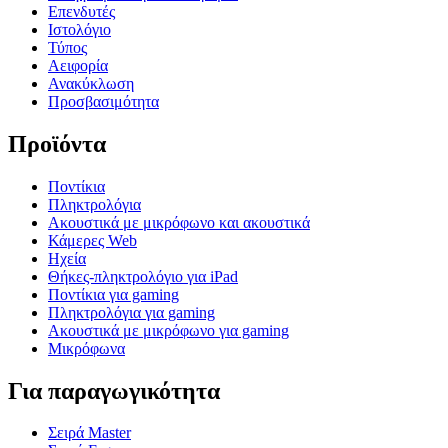
Επενδυτές
Ιστολόγιο
Τύπος
Αειφορία
Ανακύκλωση
Προσβασιμότητα
Προϊόντα
Ποντίκια
Πληκτρολόγια
Ακουστικά με μικρόφωνο και ακουστικά
Κάμερες Web
Ηχεία
Θήκες-πληκτρολόγιο για iPad
Ποντίκια για gaming
Πληκτρολόγια για gaming
Ακουστικά με μικρόφωνο για gaming
Μικρόφωνα
Για παραγωγικότητα
Σειρά Master