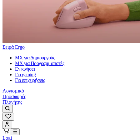
Σειρά Ergo
MX για Δημιουργούς
MX για Προγραμματιστές
Εν κινήσει
Για gaming
Για επιχειρήσεις
Λογισμικό
Προσφορές
Πλανήτης
Logi