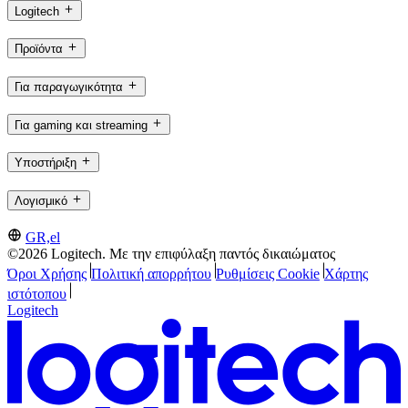
Logitech
Προϊόντα
Για παραγωγικότητα
Για gaming και streaming
Υποστήριξη
Λογισμικό
GR,el
©2026 Logitech. Με την επιφύλαξη παντός δικαιώματος
Όροι Χρήσης
Πολιτική απορρήτου
Ρυθμίσεις Cookie
Χάρτης
ιστότοπου
Logitech