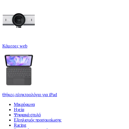
Κάμερες web
Θήκες-πληκτρολόγιο για iPad
Μικρόφωνα
Ηχεία
Ψηφιακά στυλό
Εξοπλισμός προσομοίωσης
Racing