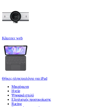
Κάμερες web
Θήκες-πληκτρολόγιο για iPad
Μικρόφωνα
Ηχεία
Ψηφιακά στυλό
Εξοπλισμός προσομοίωσης
Racing