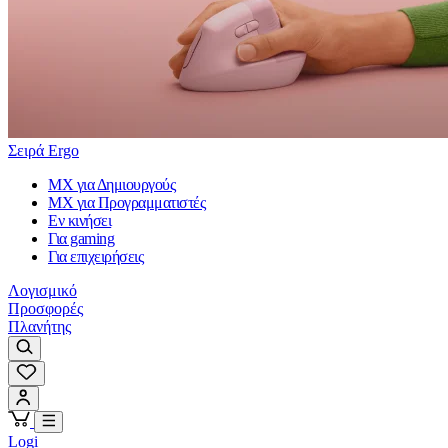
Σειρά Ergo
MX για Δημιουργούς
MX για Προγραμματιστές
Εν κινήσει
Για gaming
Για επιχειρήσεις
Λογισμικό
Προσφορές
Πλανήτης
Logi