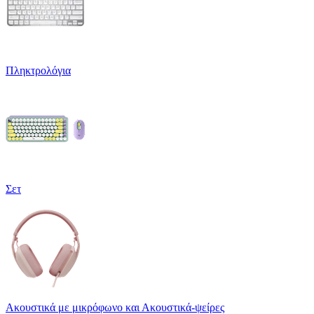
Πληκτρολόγια
Σετ
Ακουστικά με μικρόφωνο και Ακουστικά-ψείρες