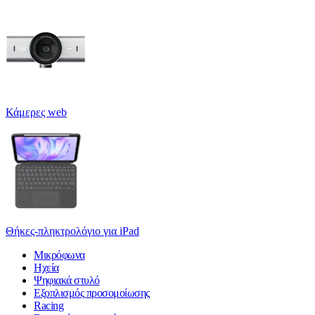
Κάμερες web
Θήκες-πληκτρολόγιο για iPad
Μικρόφωνα
Ηχεία
Ψηφιακά στυλό
Εξοπλισμός προσομοίωσης
Racing