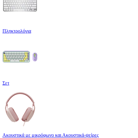
Πληκτρολόγια
Σετ
Ακουστικά με μικρόφωνο και Ακουστικά-ψείρες