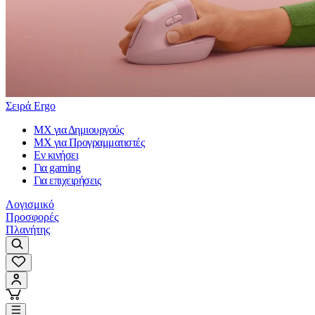
Σειρά Ergo
MX για Δημιουργούς
MX για Προγραμματιστές
Εν κινήσει
Για gaming
Για επιχειρήσεις
Λογισμικό
Προσφορές
Πλανήτης