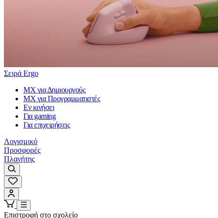
Σειρά Ergo
MX για Δημιουργούς
MX για Προγραμματιστές
Εν κινήσει
Για gaming
Για επιχειρήσεις
Λογισμικό
Προσφορές
Πλανήτης
Επιστροφή στο σχολείο