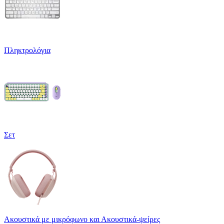
Πληκτρολόγια
Σετ
Ακουστικά με μικρόφωνο και Ακουστικά-ψείρες