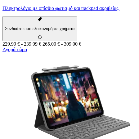
Πληκτρολόγιο με οπίσθιο φωτισμό και trackpad ακριβείας.
Συνδυάστε και εξοικονομήστε χρήματα
229,99 €
-
239,99 €
265,00 €
-
309,00 €
Αγορά τώρα