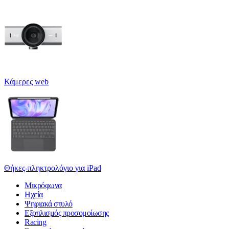
Κάμερες web
Θήκες-πληκτρολόγιο για iPad
Μικρόφωνα
Ηχεία
Ψηφιακά στυλό
Εξοπλισμός προσομοίωσης
Racing