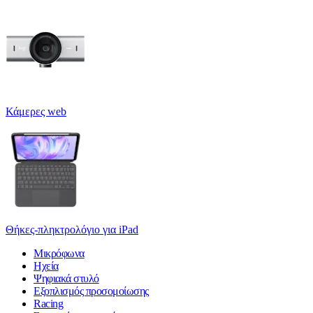
Κάμερες web
Θήκες-πληκτρολόγιο για iPad
Μικρόφωνα
Ηχεία
Ψηφιακά στυλό
Εξοπλισμός προσομοίωσης
Racing