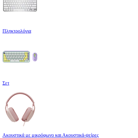
Πληκτρολόγια
Σετ
Ακουστικά με μικρόφωνο και Ακουστικά-ψείρες