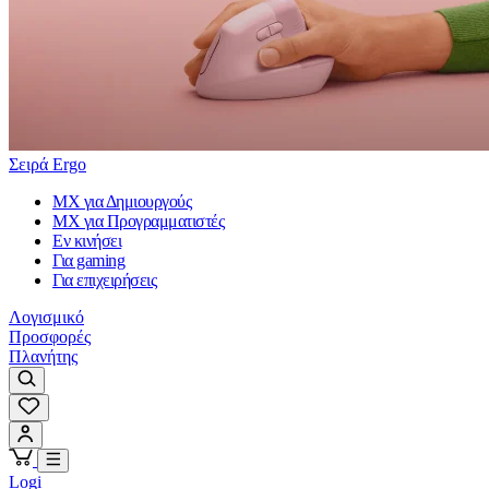
Σειρά Ergo
MX για Δημιουργούς
MX για Προγραμματιστές
Εν κινήσει
Για gaming
Για επιχειρήσεις
Λογισμικό
Προσφορές
Πλανήτης
Logi