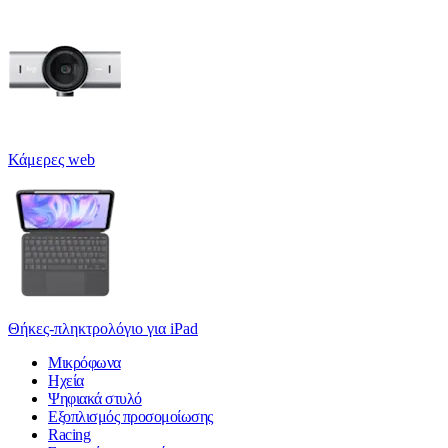
Κάμερες web
Θήκες-πληκτρολόγιο για iPad
Μικρόφωνα
Ηχεία
Ψηφιακά στυλό
Εξοπλισμός προσομοίωσης
Racing