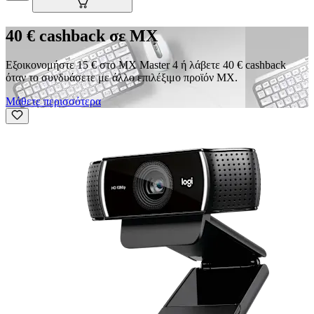
40 € cashback σε MX
Εξοικονομήστε 15 € στο MX Master 4 ή λάβετε 40 € cashback
όταν το συνδυάσετε με άλλο επιλέξιμο προϊόν MX.
Μάθετε περισσότερα