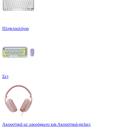
Πληκτρολόγια
Σετ
Ακουστικά με μικρόφωνο και Ακουστικά-ψείρες