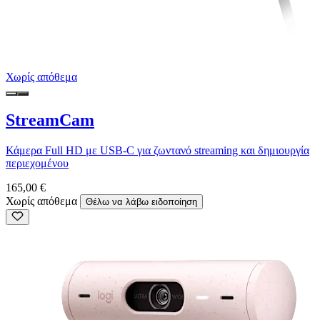
Χωρίς απόθεμα
StreamCam
Κάμερα Full HD με USB-C για ζωντανό streaming και δημιουργία
περιεχομένου
165,00 €
Χωρίς απόθεμα
Θέλω να λάβω ειδοποίηση