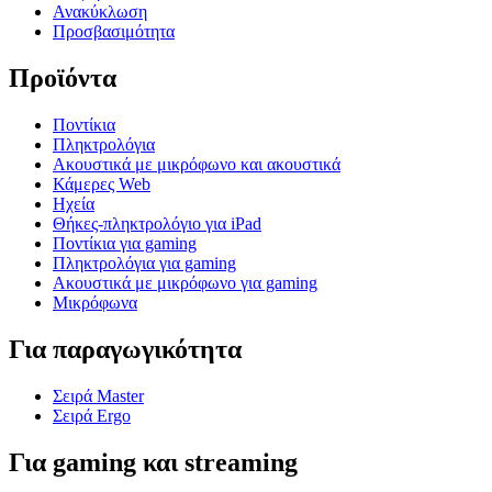
Ανακύκλωση
Προσβασιμότητα
Προϊόντα
Ποντίκια
Πληκτρολόγια
Ακουστικά με μικρόφωνο και ακουστικά
Κάμερες Web
Ηχεία
Θήκες-πληκτρολόγιο για iPad
Ποντίκια για gaming
Πληκτρολόγια για gaming
Ακουστικά με μικρόφωνο για gaming
Μικρόφωνα
Για παραγωγικότητα
Σειρά Master
Σειρά Ergo
Για gaming και streaming