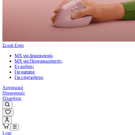
Σειρά Ergo
MX για Δημιουργούς
MX για Προγραμματιστές
Εν κινήσει
Για gaming
Για επιχειρήσεις
Λογισμικό
Προσφορές
Πλανήτης
Logi