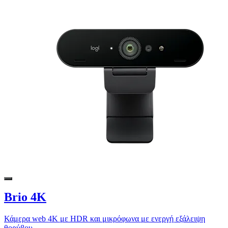
Brio 4K
Κάμερα web 4K με HDR και μικρόφωνα με ενεργή εξάλειψη
θορύβου.