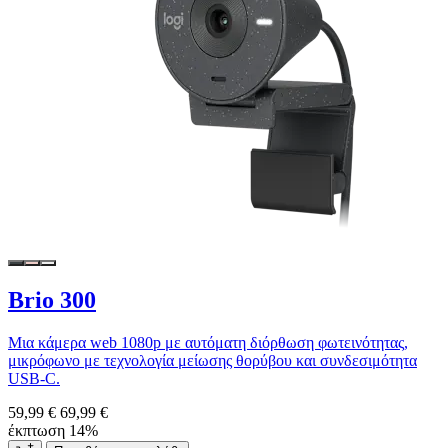
Brio 300
Μια κάμερα web 1080p με αυτόματη διόρθωση φωτεινότητας,
μικρόφωνο με τεχνολογία μείωσης θορύβου και συνδεσιμότητα
USB-C.
59,99 €
69,99 €
έκπτωση 14%