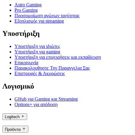
Astro Gaming
Pro Gaming
Προσομοίωση αγώνων ταχύτητας
Εξοπλισμός για streaming
Υποστήριξη
Υποστήριξη για ιδιώτες
Υποστήριξη για gaming
Υποστήριξη για επιχειρήσεις και εκπαίδευση
Επικοινωνία
Παρακολουθηστε Την Παραγγελια Σας
Επιστροφές & Ακυρώσεις
Λογισμικό
GHub για Gaming και Streaming
Options+ για απόδοση
Logitech
Προϊόντα