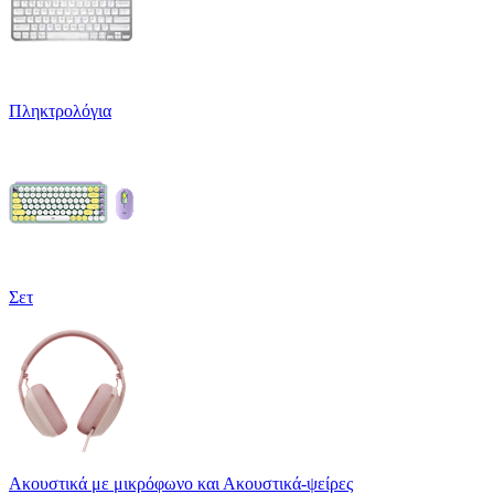
Πληκτρολόγια
Σετ
Ακουστικά με μικρόφωνο και Ακουστικά-ψείρες