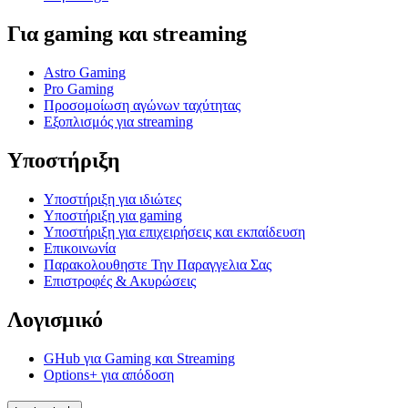
Για gaming και streaming
Astro Gaming
Pro Gaming
Προσομοίωση αγώνων ταχύτητας
Εξοπλισμός για streaming
Υποστήριξη
Υποστήριξη για ιδιώτες
Υποστήριξη για gaming
Υποστήριξη για επιχειρήσεις και εκπαίδευση
Επικοινωνία
Παρακολουθηστε Την Παραγγελια Σας
Επιστροφές & Ακυρώσεις
Λογισμικό
GHub για Gaming και Streaming
Options+ για απόδοση