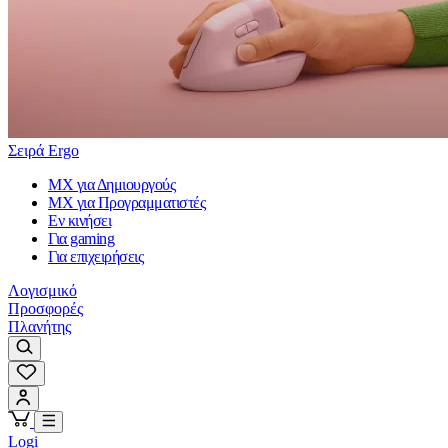
Σειρά Ergo
MX για Δημιουργούς
MX για Προγραμματιστές
Εν κινήσει
Για gaming
Για επιχειρήσεις
Λογισμικό
Προσφορές
Πλανήτης
Logi