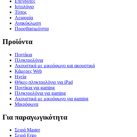
Επενδυτές
Ιστολόγιο
Τύπος
Αειφορία
Ανακύκλωση
Προσβασιμότητα
Προϊόντα
Ποντίκια
Πληκτρολόγια
Ακουστικά με μικρόφωνο και ακουστικά
Κάμερες Web
Ηχεία
Θήκες-πληκτρολόγιο για iPad
Ποντίκια για gaming
Πληκτρολόγια για gaming
Ακουστικά με μικρόφωνο για gaming
Μικρόφωνα
Για παραγωγικότητα
Σειρά Master
Σειρά Ergo