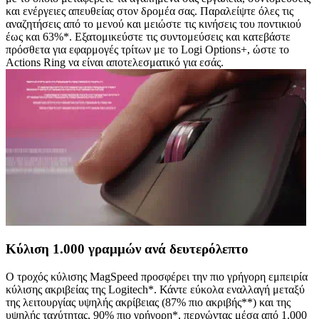
και ενέργειες απευθείας στον δρομέα σας. Παραλείψτε όλες τις
αναζητήσεις από το μενού και μειώστε τις κινήσεις του ποντικιού
έως και 63%*. Εξατομικεύστε τις συντομεύσεις και κατεβάστε
πρόσθετα για εφαρμογές τρίτων με το Logi Options+, ώστε το
Actions Ring να είναι αποτελεσματικό για εσάς.
Κύλιση 1.000 γραμμών ανά δευτερόλεπτο
Ο τροχός κύλισης MagSpeed προσφέρει την πιο γρήγορη εμπειρία
κύλισης ακριβείας της Logitech*. Κάντε εύκολα εναλλαγή μεταξύ
της λειτουργίας υψηλής ακρίβειας (87% πιο ακριβής**) και της
υψηλής ταχύτητας, 90% πιο γρήγορη*, περνώντας μέσα από 1.000