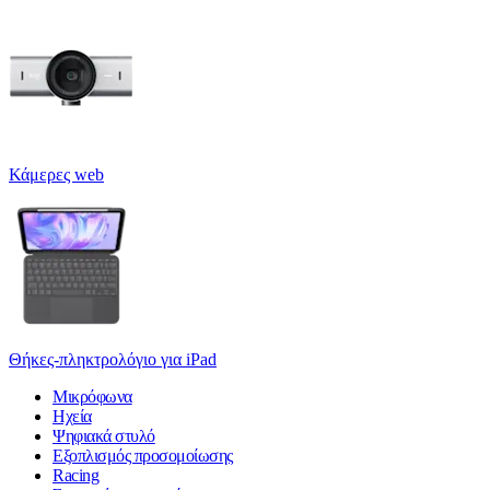
Κάμερες web
Θήκες-πληκτρολόγιο για iPad
Μικρόφωνα
Ηχεία
Ψηφιακά στυλό
Εξοπλισμός προσομοίωσης
Racing