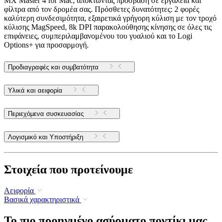
MX Master 4 for Mac, αποκτώντας πρόσβαση σε εργαλεία και
φίλτρα από τον δρομέα σας. Πρόσθετες δυνατότητες: 2 φορές
καλύτερη συνδεσιμότητα, εξαιρετικά γρήγορη κύλιση με τον τροχό
κύλισης MagSpeed, 8k DPI παρακολούθησης κίνησης σε όλες τις
επιφάνειες, συμπεριλαμβανομένου του γυαλιού και το Logi
Options+ για προσαρμογή.
Προδιαγραφές και συμβατότητα
Υλικά και αειφορία
Περιεχόμενα συσκευασίας
Λογισμικό και Υποστήριξη
Στοιχεία που προτείνουμε
Αειφορία
Βασικά χαρακτηριστικά
Το πιο προηγμένο ασύρματο ποντίκι μας,