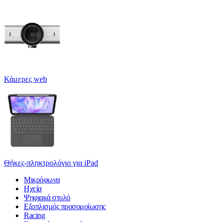
Κάμερες web
Θήκες-πληκτρολόγιο για iPad
Μικρόφωνα
Ηχεία
Ψηφιακά στυλό
Εξοπλισμός προσομοίωσης
Racing