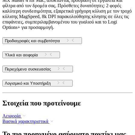
MX Master 4 for Mac, αποκτώντας πρόσβαση σε εργαλεία και
φίλτρα από τον δρομέα σας. Πρόσθετες δυνατότητες: 2 φορές
καλύτερη συνδεσιμότητα, εξαιρετικά γρήγορη κύλιση με τον τροχό
κύλισης MagSpeed, 8k DPI παρακολούθησης κίνησης σε όλες τις
επιφάνειες, συμπεριλαμβανομένου του γυαλιού και το Logi
Options+ για προσαρμογή.
Προδιαγραφές και συμβατότητα
Υλικά και αειφορία
Περιεχόμενα συσκευασίας
Λογισμικό και Υποστήριξη
Στοιχεία που προτείνουμε
Αειφορία
Βασικά χαρακτηριστικά
Το πιο προηγμένο ασύρματο ποντίκι μας,