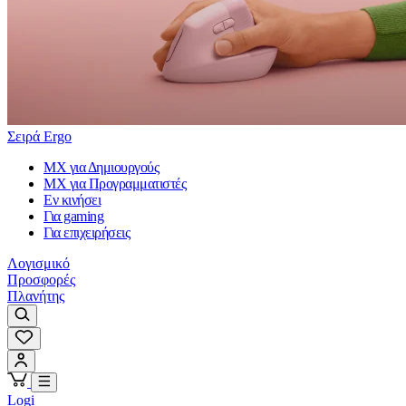
Σειρά Ergo
MX για Δημιουργούς
MX για Προγραμματιστές
Εν κινήσει
Για gaming
Για επιχειρήσεις
Λογισμικό
Προσφορές
Πλανήτης
Logi