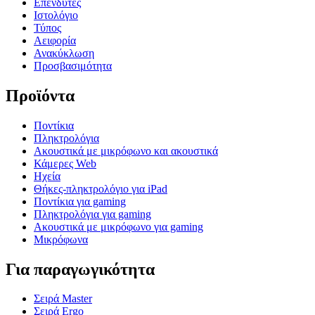
Επενδυτές
Ιστολόγιο
Τύπος
Αειφορία
Ανακύκλωση
Προσβασιμότητα
Προϊόντα
Ποντίκια
Πληκτρολόγια
Ακουστικά με μικρόφωνο και ακουστικά
Κάμερες Web
Ηχεία
Θήκες-πληκτρολόγιο για iPad
Ποντίκια για gaming
Πληκτρολόγια για gaming
Ακουστικά με μικρόφωνο για gaming
Μικρόφωνα
Για παραγωγικότητα
Σειρά Master
Σειρά Ergo