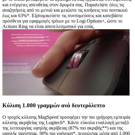
και ενέργειες απευθείας στον δρομέα σας. Παραλείψτε όλες τις
αναζητήσεις από το μενού και μειώστε τις κινήσεις του ποντικιού
έως και 63%*. Εξατομικεύστε τις συντομεύσεις και κατεβάστε
πρόσθετα για εφαρμογές τρίτων με το Logi Options+, ώστε το
Actions Ring να είναι αποτελεσματικό για εσάς.
Κύλιση 1.000 γραμμών ανά δευτερόλεπτο
Ο τροχός κύλισης MagSpeed προσφέρει την πιο γρήγορη εμπειρία
κύλισης ακριβείας της Logitech*. Κάντε εύκολα εναλλαγή μεταξύ
της λειτουργίας υψηλής ακρίβειας (87% πιο ακριβής**) και της
υψηλής ταχύτητας, 90% πιο γρήγορη*, περνώντας μέσα από 1.000