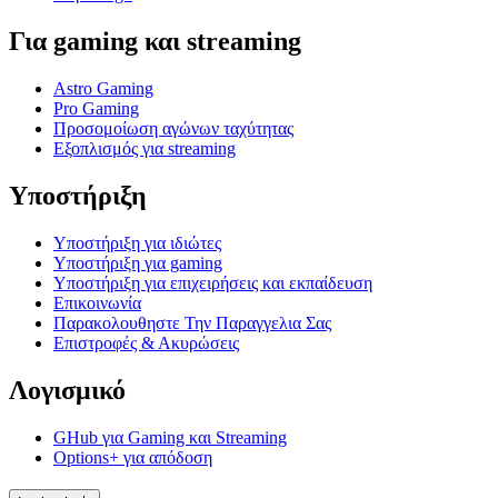
Για gaming και streaming
Astro Gaming
Pro Gaming
Προσομοίωση αγώνων ταχύτητας
Εξοπλισμός για streaming
Υποστήριξη
Υποστήριξη για ιδιώτες
Υποστήριξη για gaming
Υποστήριξη για επιχειρήσεις και εκπαίδευση
Επικοινωνία
Παρακολουθηστε Την Παραγγελια Σας
Επιστροφές & Ακυρώσεις
Λογισμικό
GHub για Gaming και Streaming
Options+ για απόδοση