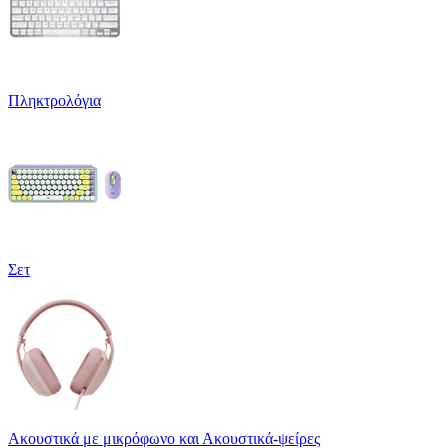
Πληκτρολόγια
Σετ
Ακουστικά με μικρόφωνο και Ακουστικά-ψείρες