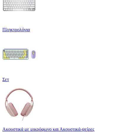
Πληκτρολόγια
Σετ
Ακουστικά με μικρόφωνο και Ακουστικά-ψείρες