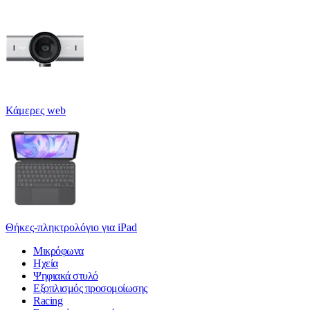
Κάμερες web
Θήκες-πληκτρολόγιο για iPad
Μικρόφωνα
Ηχεία
Ψηφιακά στυλό
Εξοπλισμός προσομοίωσης
Racing