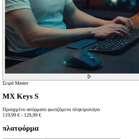
Σειρά Master
MX Keys S
Προηγμένο ασύρματο φωτιζόμενο πληκτρολόγιο
119,99 €
-
129,99 €
πλατφόρμα