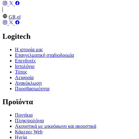
GR,el
Logitech
Η ιστορία μας
Επαγγελματική σταδιοδρομία
Επενδυτές
Ιστολόγιο
Τύπος
Αειφορία
Ανακύκλωση
Προσβασιμότητα
Προϊόντα
Ποντίκια
Πληκτρολόγια
Ακουστικά με μικρόφωνο και ακουστικά
Κάμερες Web
Ηχεία