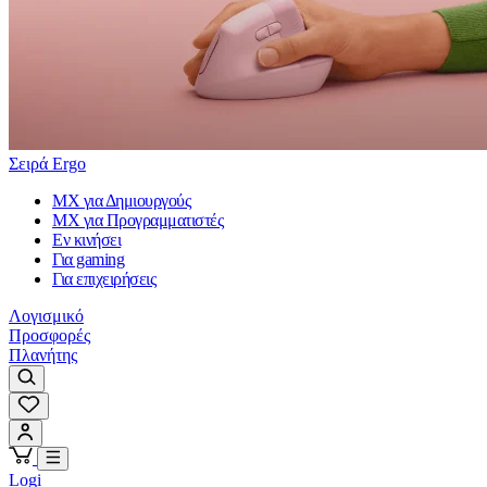
Σειρά Ergo
MX για Δημιουργούς
MX για Προγραμματιστές
Εν κινήσει
Για gaming
Για επιχειρήσεις
Λογισμικό
Προσφορές
Πλανήτης
Logi