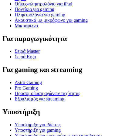
Θήκες-πληκτρολόγιο για iPad
Ποντίκια για gaming
Πληκτρολόγια για gaming
Ακουστικά με μικρόφωνο για gaming
Μικρόφωνα
Για παραγωγικότητα
Σειρά Master
Σειρά Ergo
Για gaming και streaming
Astro Gaming
Pro Gaming
Προσομοίωση αγώνων ταχύτητας
Εξοπλισμός για streaming
Υποστήριξη
Υποστήριξη για ιδιώτες
Υποστήριξη για gaming
Υποστήριξη για επιχειρήσεις και εκπαίδευση