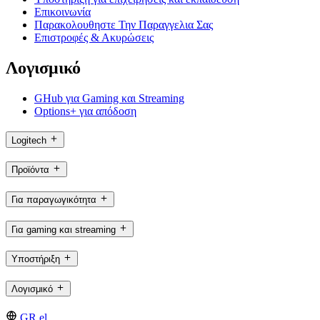
Επικοινωνία
Παρακολουθηστε Την Παραγγελια Σας
Επιστροφές & Ακυρώσεις
Λογισμικό
GHub για Gaming και Streaming
Options+ για απόδοση
Logitech
Προϊόντα
Για παραγωγικότητα
Για gaming και streaming
Υποστήριξη
Λογισμικό
GR,el