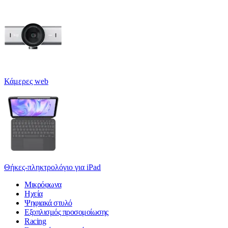
Κάμερες web
Θήκες-πληκτρολόγιο για iPad
Μικρόφωνα
Ηχεία
Ψηφιακά στυλό
Εξοπλισμός προσομοίωσης
Racing