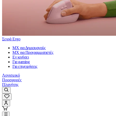
Σειρά Ergo
MX για Δημιουργούς
MX για Προγραμματιστές
Εν κινήσει
Για gaming
Για επιχειρήσεις
Λογισμικό
Προσφορές
Πλανήτης