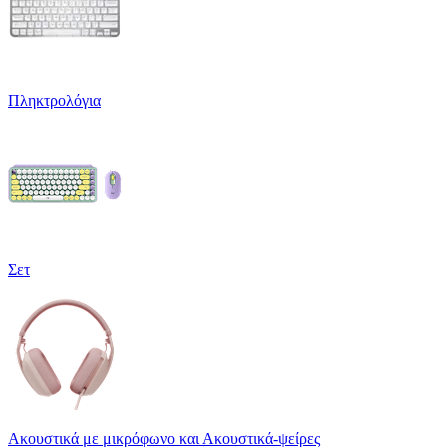
Πληκτρολόγια
Σετ
Ακουστικά με μικρόφωνο και Ακουστικά-ψείρες