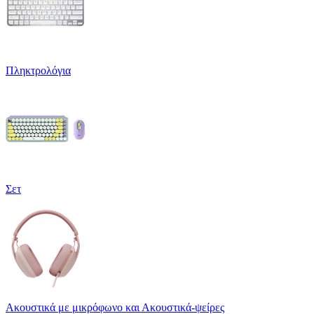
Πληκτρολόγια
Σετ
Ακουστικά με μικρόφωνο και Ακουστικά-ψείρες