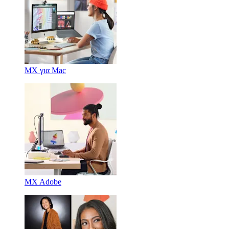
MX για Mac
MX Adobe