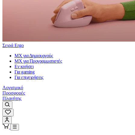
Σειρά Ergo
MX για Δημιουργούς
MX για Προγραμματιστές
Εν κινήσει
Για gaming
Για επιχειρήσεις
Λογισμικό
Προσφορές
Πλανήτης