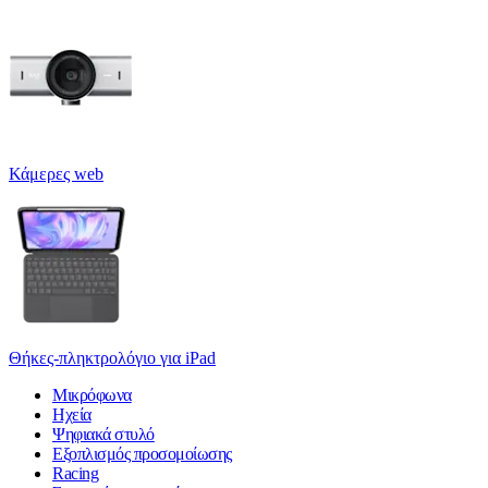
Κάμερες web
Θήκες-πληκτρολόγιο για iPad
Μικρόφωνα
Ηχεία
Ψηφιακά στυλό
Εξοπλισμός προσομοίωσης
Racing