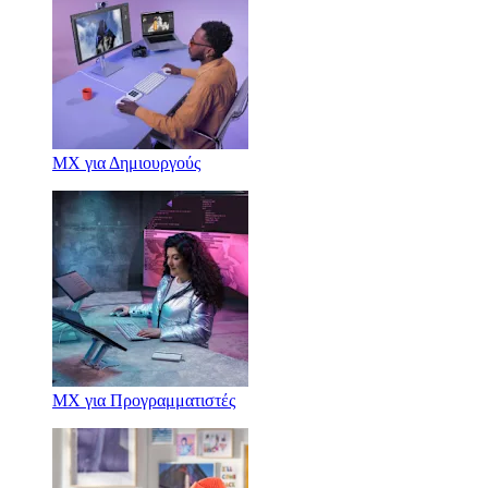
MX για Δημιουργούς
MX για Προγραμματιστές