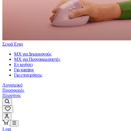
Σειρά Ergo
MX για Δημιουργούς
MX για Προγραμματιστές
Εν κινήσει
Για gaming
Για επιχειρήσεις
Λογισμικό
Προσφορές
Πλανήτης
Logi