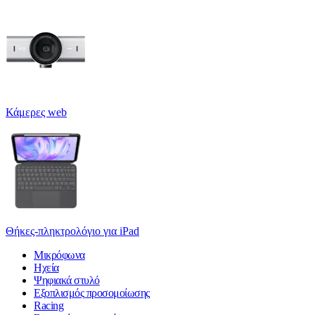
Κάμερες web
Θήκες-πληκτρολόγιο για iPad
Μικρόφωνα
Ηχεία
Ψηφιακά στυλό
Εξοπλισμός προσομοίωσης
Racing