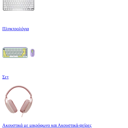
Πληκτρολόγια
Σετ
Ακουστικά με μικρόφωνο και Ακουστικά-ψείρες