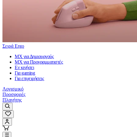
Σειρά Ergo
MX για Δημιουργούς
MX για Προγραμματιστές
Εν κινήσει
Για gaming
Για επιχειρήσεις
Λογισμικό
Προσφορές
Πλανήτης