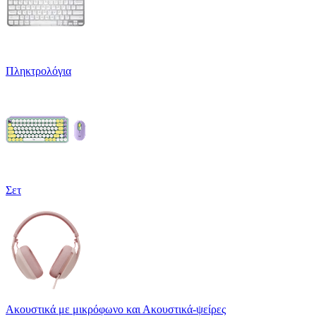
Πληκτρολόγια
Σετ
Ακουστικά με μικρόφωνο και Ακουστικά-ψείρες