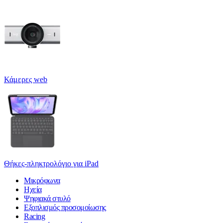
Κάμερες web
Θήκες-πληκτρολόγιο για iPad
Μικρόφωνα
Ηχεία
Ψηφιακά στυλό
Εξοπλισμός προσομοίωσης
Racing