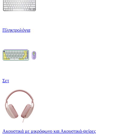
Πληκτρολόγια
Σετ
Ακουστικά με μικρόφωνο και Ακουστικά-ψείρες