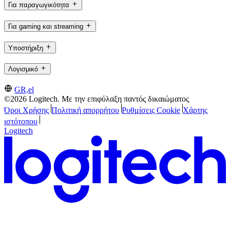
Για παραγωγικότητα
Για gaming και streaming
Υποστήριξη
Λογισμικό
GR,el
©2026 Logitech. Με την επιφύλαξη παντός δικαιώματος
Όροι Χρήσης
Πολιτική απορρήτου
Ρυθμίσεις Cookie
Χάρτης
ιστότοπου
Logitech