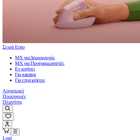
Σειρά Ergo
MX για Δημιουργούς
MX για Προγραμματιστές
Εν κινήσει
Για gaming
Για επιχειρήσεις
Λογισμικό
Προσφορές
Πλανήτης
Logi