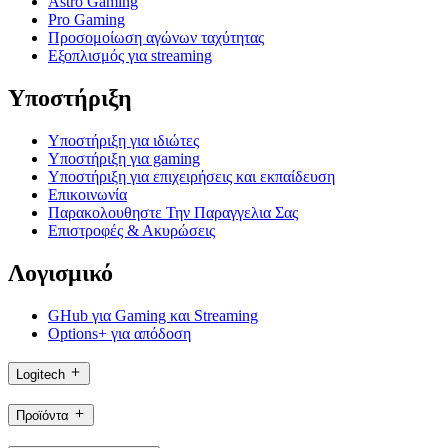
Astro Gaming
Pro Gaming
Προσομοίωση αγώνων ταχύτητας
Εξοπλισμός για streaming
Υποστήριξη
Υποστήριξη για ιδιώτες
Υποστήριξη για gaming
Υποστήριξη για επιχειρήσεις και εκπαίδευση
Επικοινωνία
Παρακολουθηστε Την Παραγγελια Σας
Επιστροφές & Ακυρώσεις
Λογισμικό
GHub για Gaming και Streaming
Options+ για απόδοση
Logitech
Προϊόντα