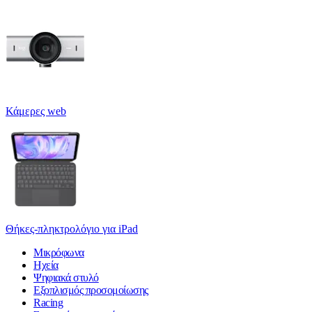
Κάμερες web
Θήκες-πληκτρολόγιο για iPad
Μικρόφωνα
Ηχεία
Ψηφιακά στυλό
Εξοπλισμός προσομοίωσης
Racing