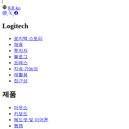
KR,ko
Logitech
로지텍 스토리
채용
투자자
블로그
프레스
지속 가능성
재활용
접근성
제품
마우스
키보드
헤드셋 및 이어폰
웹캠