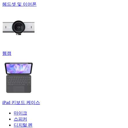
헤드셋 및 이어폰
웹캠
iPad 키보드 케이스
마이크
스피커
디지털 펜