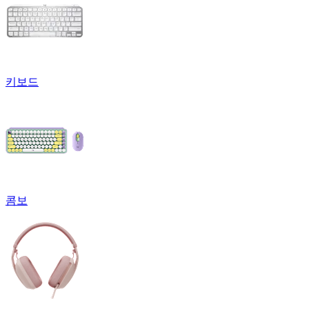
키보드
콤보