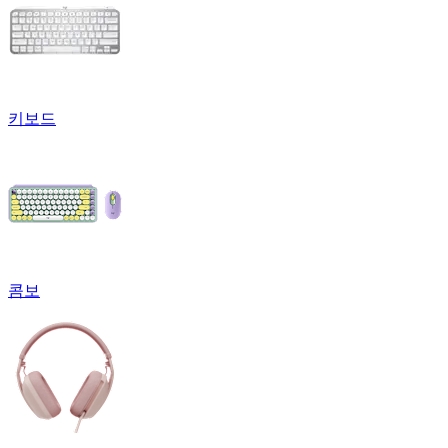
키보드
콤보