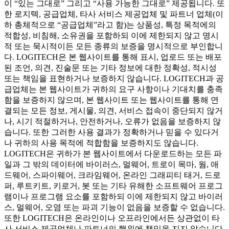
이 “있는 그대로” 그리고 “사용 가능한 그대로” 제공됩니다. 또
한 로지텍, 공급업체, 타사 서비스 제공업체 및 파트너 업체(이
하 총체적으로 “공급업체”라고 함)는 상품성, 특정 목적에의
적합성, 비침해, 소유권을 포함하되 이에 제한되지 않고 명시
적 또는 묵시적이든 모든 종류의 보증을 명시적으로 부인합니
다. LOGITECH은 본 웹사이트를 통해 표시, 업로드 또는 배포
된 조언, 의견, 진술문 또는 기타 정보에 대한 정확성, 적시성
또는 책임을 표현하거나 보증하지 않습니다. LOGITECH과 공
급업체는 본 웹사이트가 귀하의 요구 사항이나 기대치를 충족
함을 보증하지 않으며, 본 웹사이트 또는 웹사이트를 통해 연
결되는 모든 정보, 게시물, 의견, 서비스 접속이 중단되지 않거
나, 시기 적절하거나, 안전하거나, 오류가 없음을 보증하지 않
습니다. 또한 그러한 사용 결과가 정확하거나 믿을 수 있다거
나 귀하의 사용 목적에 적합함을 보증하지도 않습니다.
LOGITECH은 귀하가 본 웹사이트에서 다운로드하는 모든 파
일과 그 밖의 데이터에 바이러스, 멀웨어, 트로이 목마, 웜, 애
드웨어, 스파이웨어, 크라임웨어, 온라인 그래피티 태거, 드로
퍼, 루트키트, 키로거, 봇 또는 기타 유해한 소프트웨어 프로그
램이나 프로그램 요소를 포함하되 이에 제한되지 않고 바이러
스, 멀웨어, 오염 또는 파괴 기능이 없음을 보증할 수 없습니다.
또한 LOGITECH은 온라인이나 오프라인에서든 상관없이 타
사 서비스 제공업체나 파트너의 행위에 책임을 지지 않습니다.