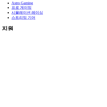
Astro Gaming
프로 게이밍
시뮬레이션 레이싱
스트리밍 기어
지원
개별 지원
게이밍 지원
비즈니스 및 교육 지원
연락처
소프트웨어
게이밍 및 스트리밍용 GHub
퍼포먼스를 위한 Options+
Logitech
제품