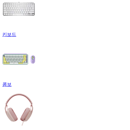
키보드
콤보