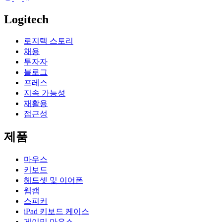
Logitech
로지텍 스토리
채용
투자자
블로그
프레스
지속 가능성
재활용
접근성
제품
마우스
키보드
헤드셋 및 이어폰
웹캠
스피커
iPad 키보드 케이스
게이밍 마우스