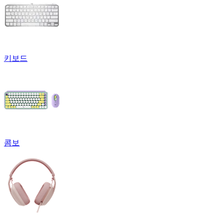
키보드
콤보