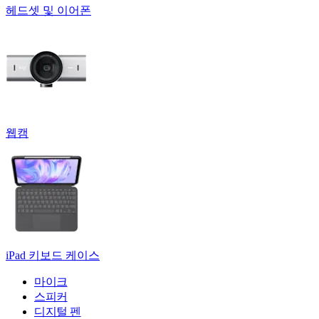
헤드셋 및 이어폰
웹캠
iPad 키보드 케이스
마이크
스피커
디지털 펜