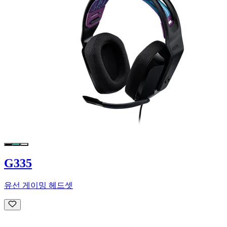
G335
유선 게이밍 헤드셋