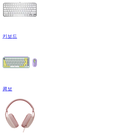
키보드
콤보