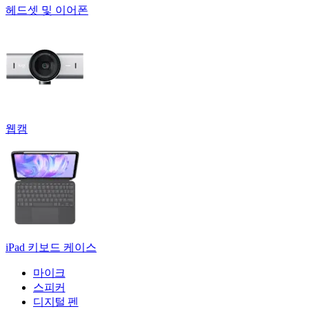
헤드셋 및 이어폰
웹캠
iPad 키보드 케이스
마이크
스피커
디지털 펜